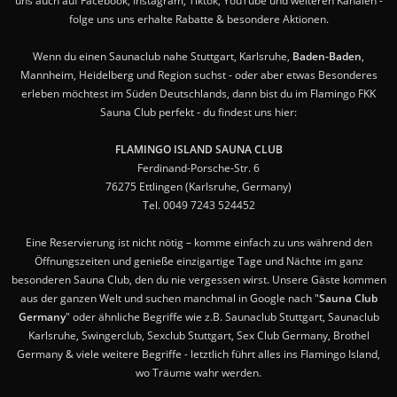
uns auch auf Facebook, Instagram, Tiktok, YouTube und weiteren Kanälen -
folge uns uns erhalte Rabatte & besondere Aktionen.
Wenn du einen Saunaclub nahe Stuttgart, Karlsruhe,
Baden-Baden
,
Mannheim, Heidelberg und Region suchst - oder aber etwas Besonderes
erleben möchtest im Süden Deutschlands, dann bist du im Flamingo FKK
Sauna Club perfekt - du findest uns hier:
FLAMINGO ISLAND SAUNA CLUB
Ferdinand-Porsche-Str. 6
76275 Ettlingen (Karlsruhe, Germany)
Tel. 0049 7243 524452
Eine Reservierung ist nicht nötig – komme einfach zu uns während den
Öffnungszeiten und genieße einzigartige Tage und Nächte im ganz
besonderen Sauna Club, den du nie vergessen wirst. Unsere Gäste kommen
aus der ganzen Welt und suchen manchmal in Google nach "
Sauna Club
Germany
" oder ähnliche Begriffe wie z.B. Saunaclub Stuttgart, Saunaclub
Karlsruhe, Swingerclub, Sexclub Stuttgart, Sex Club Germany, Brothel
Germany & viele weitere Begriffe - letztlich führt alles ins Flamingo Island,
wo Träume wahr werden.