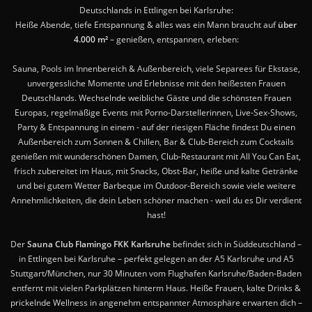
Deutschlands in Ettlingen bei Karlsruhe:
Heiße Abende, tiefe Entspannung & alles was ein Mann braucht auf
über
4.000 m²
– genießen, entspannen, erleben:
Sauna, Pools im Innenbereich & Außenbereich, viele Separees für Ekstase,
unvergessliche Momente und Erlebnisse mit den heißesten Frauen
Deutschlands. Wechselnde weibliche Gäste und die schönsten Frauen
Europas, regelmäßige Events mit Porno-Darstellerinnen, Live-Sex-Shows,
Party & Entspannung in einem - auf der riesigen Fläche findest Du einen
Außenbereich zum Sonnen & Chillen, Bar & Club-Bereich zum Cocktails
genießen mit wunderschönen Damen, Club-Restaurant mit All You Can Eat,
frisch zubereitet im Haus, mit Snacks, Obst-Bar, heiße und kalte Getränke
und bei gutem Wetter Barbeque im Outdoor-Bereich sowie viele weitere
Annehmlichkeiten, die dein Leben schöner machen - weil du es Dir verdient
hast!
Der
Sauna Club Flamingo FKK Karlsruhe
befindet sich in Süddeutschland –
in Ettlingen bei Karlsruhe – perfekt gelegen an der A5 Karlsruhe und A5
Stuttgart/München, nur 30 Minuten vom Flughafen Karlsruhe/Baden-Baden
entfernt mit vielen Parkplätzen hinterm Haus. Heiße Frauen, kalte Drinks &
prickelnde Wellness in angenehm entspannter Atmosphäre erwarten dich –