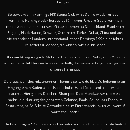
bis gleich!
So etwas wie im Flamingo FKK Sauna Club wirst Du nie wieder erleben -
komm ins Flamingo oder bereue es für immer. Unsere Gäste kommen
immer wieder zu uns - unsere Gäste kommen au Deutschland, Frankreich,
Belgien, Niederlande, Schweiz, Österreich, Türkei, Dubai, China und aus
vielen anderen Ländern. International ist das Flamingo FKK ein beliebtes
Reiseziel für Männer, die wissen, wie sie ihr Leben
Übernachtung möglich
: Mehrere Hotels direkt in der Nähe, ca. 5 Minuten
entfernt - perfekt für Gäste von außerhalb, die mehrere Tage in den genuss
unseres Flamingo.
Du brauchst nichts mitzunehmen - komme so, wie du bist: Du bekommst am
Eingang einen Bademantel, Badeschuhe, Handtücher und alles, was du
brauchst. Hier gibt es Duschen, Shampoo, Deo, Mundwasser und vieles
mehr - die Nutzung des gesamten Gelände, Pools, Sauna, das Essen im
Restaurant, heiße & kalte Getränke sind im Eintrittspreis inklusive - worauf
wartest du noch?
Du hast Fragen?
Rufe uns einfach an oder komme direkt zu uns - du findest