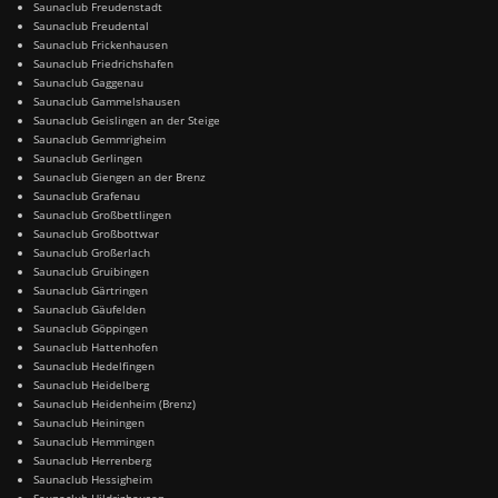
Saunaclub Freudenstadt
Saunaclub Freudental
Saunaclub Frickenhausen
Saunaclub Friedrichshafen
Saunaclub Gaggenau
Saunaclub Gammelshausen
Saunaclub Geislingen an der Steige
Saunaclub Gemmrigheim
Saunaclub Gerlingen
Saunaclub Giengen an der Brenz
Saunaclub Grafenau
Saunaclub Großbettlingen
Saunaclub Großbottwar
Saunaclub Großerlach
Saunaclub Gruibingen
Saunaclub Gärtringen
Saunaclub Gäufelden
Saunaclub Göppingen
Saunaclub Hattenhofen
Saunaclub Hedelfingen
Saunaclub Heidelberg
Saunaclub Heidenheim (Brenz)
Saunaclub Heiningen
Saunaclub Hemmingen
Saunaclub Herrenberg
Saunaclub Hessigheim
Saunaclub Hildrizhausen