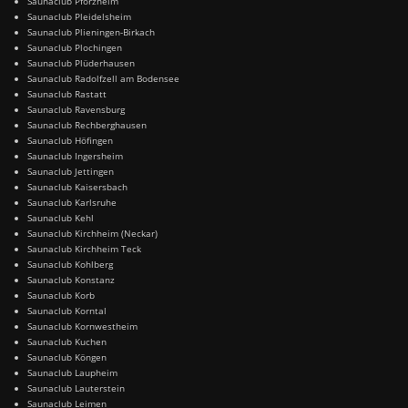
Saunaclub Pforzheim
Saunaclub Pleidelsheim
Saunaclub Plieningen-Birkach
Saunaclub Plochingen
Saunaclub Plüderhausen
Saunaclub Radolfzell am Bodensee
Saunaclub Rastatt
Saunaclub Ravensburg
Saunaclub Rechberghausen
Saunaclub Höfingen
Saunaclub Ingersheim
Saunaclub Jettingen
Saunaclub Kaisersbach
Saunaclub Karlsruhe
Saunaclub Kehl
Saunaclub Kirchheim (Neckar)
Saunaclub Kirchheim Teck
Saunaclub Kohlberg
Saunaclub Konstanz
Saunaclub Korb
Saunaclub Korntal
Saunaclub Kornwestheim
Saunaclub Kuchen
Saunaclub Köngen
Saunaclub Laupheim
Saunaclub Lauterstein
Saunaclub Leimen