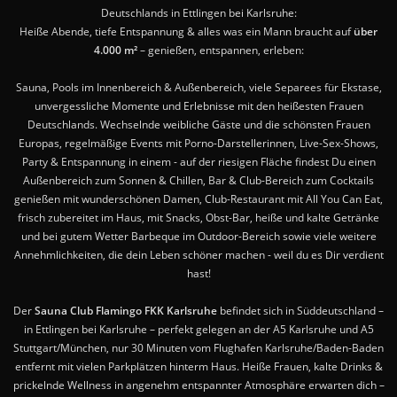
Deutschlands in Ettlingen bei Karlsruhe:
Heiße Abende, tiefe Entspannung & alles was ein Mann braucht auf
über
4.000 m²
– genießen, entspannen, erleben:
Sauna, Pools im Innenbereich & Außenbereich, viele Separees für Ekstase,
unvergessliche Momente und Erlebnisse mit den heißesten Frauen
Deutschlands. Wechselnde weibliche Gäste und die schönsten Frauen
Europas, regelmäßige Events mit Porno-Darstellerinnen, Live-Sex-Shows,
Party & Entspannung in einem - auf der riesigen Fläche findest Du einen
Außenbereich zum Sonnen & Chillen, Bar & Club-Bereich zum Cocktails
genießen mit wunderschönen Damen, Club-Restaurant mit All You Can Eat,
frisch zubereitet im Haus, mit Snacks, Obst-Bar, heiße und kalte Getränke
und bei gutem Wetter Barbeque im Outdoor-Bereich sowie viele weitere
Annehmlichkeiten, die dein Leben schöner machen - weil du es Dir verdient
hast!
Der
Sauna Club Flamingo FKK Karlsruhe
befindet sich in Süddeutschland –
in Ettlingen bei Karlsruhe – perfekt gelegen an der A5 Karlsruhe und A5
Stuttgart/München, nur 30 Minuten vom Flughafen Karlsruhe/Baden-Baden
entfernt mit vielen Parkplätzen hinterm Haus. Heiße Frauen, kalte Drinks &
prickelnde Wellness in angenehm entspannter Atmosphäre erwarten dich –