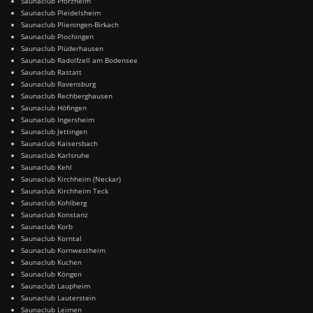
Saunaclub Pforzheim
Saunaclub Pleidelsheim
Saunaclub Plieningen-Birkach
Saunaclub Plochingen
Saunaclub Plüderhausen
Saunaclub Radolfzell am Bodensee
Saunaclub Rastatt
Saunaclub Ravensburg
Saunaclub Rechberghausen
Saunaclub Höfingen
Saunaclub Ingersheim
Saunaclub Jettingen
Saunaclub Kaisersbach
Saunaclub Karlsruhe
Saunaclub Kehl
Saunaclub Kirchheim (Neckar)
Saunaclub Kirchheim Teck
Saunaclub Kohlberg
Saunaclub Konstanz
Saunaclub Korb
Saunaclub Korntal
Saunaclub Kornwestheim
Saunaclub Kuchen
Saunaclub Köngen
Saunaclub Laupheim
Saunaclub Lauterstein
Saunaclub Leimen