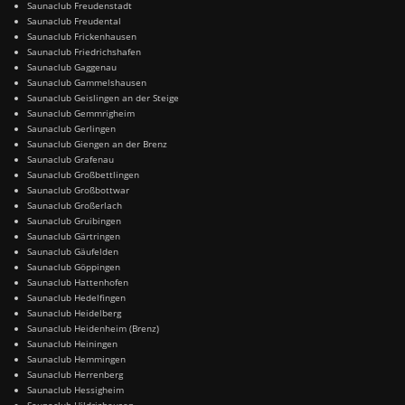
Saunaclub Freudenstadt
Saunaclub Freudental
Saunaclub Frickenhausen
Saunaclub Friedrichshafen
Saunaclub Gaggenau
Saunaclub Gammelshausen
Saunaclub Geislingen an der Steige
Saunaclub Gemmrigheim
Saunaclub Gerlingen
Saunaclub Giengen an der Brenz
Saunaclub Grafenau
Saunaclub Großbettlingen
Saunaclub Großbottwar
Saunaclub Großerlach
Saunaclub Gruibingen
Saunaclub Gärtringen
Saunaclub Gäufelden
Saunaclub Göppingen
Saunaclub Hattenhofen
Saunaclub Hedelfingen
Saunaclub Heidelberg
Saunaclub Heidenheim (Brenz)
Saunaclub Heiningen
Saunaclub Hemmingen
Saunaclub Herrenberg
Saunaclub Hessigheim
Saunaclub Hildrizhausen