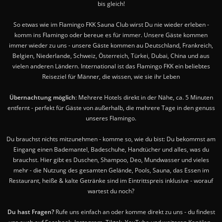
bis gleich!
So etwas wie im Flamingo FKK Sauna Club wirst Du nie wieder erleben -
komm ins Flamingo oder bereue es für immer. Unsere Gäste kommen
immer wieder zu uns - unsere Gäste kommen au Deutschland, Frankreich,
Belgien, Niederlande, Schweiz, Österreich, Türkei, Dubai, China und aus
vielen anderen Ländern. International ist das Flamingo FKK ein beliebtes
Reiseziel für Männer, die wissen, wie sie ihr Leben
Übernachtung möglich
: Mehrere Hotels direkt in der Nähe, ca. 5 Minuten
entfernt - perfekt für Gäste von außerhalb, die mehrere Tage in den genuss
unseres Flamingo.
Du brauchst nichts mitzunehmen - komme so, wie du bist: Du bekommst am
Eingang einen Bademantel, Badeschuhe, Handtücher und alles, was du
brauchst. Hier gibt es Duschen, Shampoo, Deo, Mundwasser und vieles
mehr - die Nutzung des gesamten Gelände, Pools, Sauna, das Essen im
Restaurant, heiße & kalte Getränke sind im Eintrittspreis inklusive - worauf
wartest du noch?
Du hast Fragen?
Rufe uns einfach an oder komme direkt zu uns - du findest