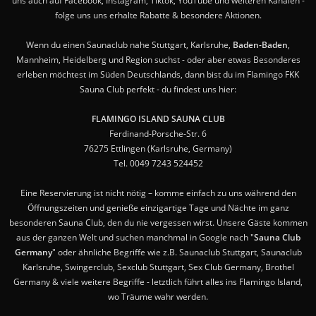
uns auch auf Facebook, Instagram, Tiktok, YouTube und weiteren Kanälen -
folge uns uns erhalte Rabatte & besondere Aktionen.
Wenn du einen Saunaclub nahe Stuttgart, Karlsruhe,
Baden-Baden
,
Mannheim, Heidelberg und Region suchst - oder aber etwas Besonderes
erleben möchtest im Süden Deutschlands, dann bist du im Flamingo FKK
Sauna Club perfekt - du findest uns hier:
FLAMINGO ISLAND SAUNA CLUB
Ferdinand-Porsche-Str. 6
76275 Ettlingen (Karlsruhe, Germany)
Tel. 0049 7243 524452
Eine Reservierung ist nicht nötig – komme einfach zu uns während den
Öffnungszeiten und genieße einzigartige Tage und Nächte im ganz
besonderen Sauna Club, den du nie vergessen wirst. Unsere Gäste kommen
aus der ganzen Welt und suchen manchmal in Google nach "
Sauna Club
Germany
" oder ähnliche Begriffe wie z.B. Saunaclub Stuttgart, Saunaclub
Karlsruhe, Swingerclub, Sexclub Stuttgart, Sex Club Germany, Brothel
Germany & viele weitere Begriffe - letztlich führt alles ins Flamingo Island,
wo Träume wahr werden.