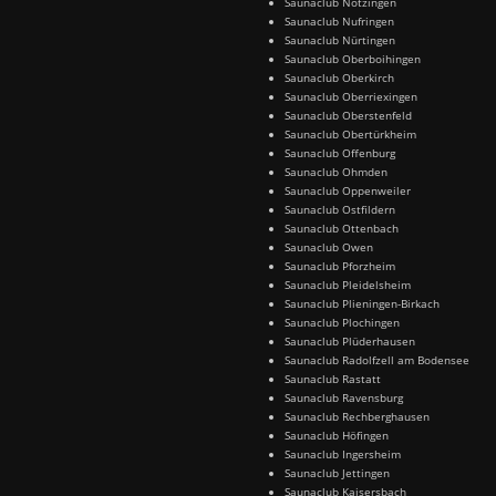
Saunaclub Notzingen
Saunaclub Nufringen
Saunaclub Nürtingen
Saunaclub Oberboihingen
Saunaclub Oberkirch
Saunaclub Oberriexingen
Saunaclub Oberstenfeld
Saunaclub Obertürkheim
Saunaclub Offenburg
Saunaclub Ohmden
Saunaclub Oppenweiler
Saunaclub Ostfildern
Saunaclub Ottenbach
Saunaclub Owen
Saunaclub Pforzheim
Saunaclub Pleidelsheim
Saunaclub Plieningen-Birkach
Saunaclub Plochingen
Saunaclub Plüderhausen
Saunaclub Radolfzell am Bodensee
Saunaclub Rastatt
Saunaclub Ravensburg
Saunaclub Rechberghausen
Saunaclub Höfingen
Saunaclub Ingersheim
Saunaclub Jettingen
Saunaclub Kaisersbach