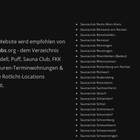
Saunaclub Rems-Murr-Kreis
Saunaclub Remseck am Neckar
Saunaclub Remshalden
Saunaclub Remstal
Website wird empfohlen von
Saunaclub Renningen
ubs
.org - dem Verzeichnis
Saunaclub Reutlingen
Saunaclub Rheinfelden (Baden)
dell, Puff, Sauna Club, FKK
Saunaclub Rheinstetten
Huren-Terminwohnungen &
Saunaclub Rottenburg am Neckar
Saunaclub Rottweil
 Rotlicht-Locations
Saunaclub Rudersberg
Saunaclub Rutesheim
t.
Saunaclub Sachsenheim
Saunaclub Salach
Saunaclub Schlaitdorf
Saunaclub Schlat
Saunaclub Schlierbach
Saunaclub Schorndorf
Saunaclub Schramberg
Saunaclub Schwaikheim
Saunaclub Schwarzwald
Saunaclub Schwenningen