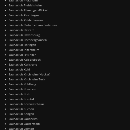
Saunaclub Pforzheim
Saunaclub Pleidelsheim
Saunaclub Plieningen-Birkach
Saunaclub Plochingen
Saunaclub Plüderhausen
Saunaclub Radolfzell am Bodensee
Saunaclub Rastatt
Saunaclub Ravensburg
Saunaclub Rechberghausen
Saunaclub Höfingen
Saunaclub Ingersheim
Saunaclub Jettingen
Saunaclub Kaisersbach
Saunaclub Karlsruhe
Saunaclub Kehl
Saunaclub Kirchheim (Neckar)
Saunaclub Kirchheim Teck
Saunaclub Kohlberg
Saunaclub Konstanz
Saunaclub Korb
Saunaclub Korntal
Saunaclub Kornwestheim
Saunaclub Kuchen
Saunaclub Köngen
Saunaclub Laupheim
Saunaclub Lauterstein
Saunaclub Leimen