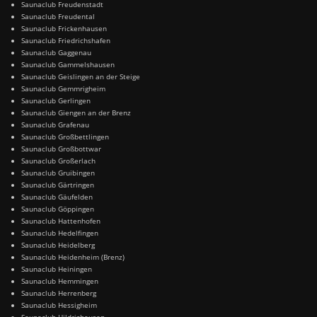
Saunaclub Freudenstadt
Saunaclub Freudental
Saunaclub Frickenhausen
Saunaclub Friedrichshafen
Saunaclub Gaggenau
Saunaclub Gammelshausen
Saunaclub Geislingen an der Steige
Saunaclub Gemmrigheim
Saunaclub Gerlingen
Saunaclub Giengen an der Brenz
Saunaclub Grafenau
Saunaclub Großbettlingen
Saunaclub Großbottwar
Saunaclub Großerlach
Saunaclub Gruibingen
Saunaclub Gärtringen
Saunaclub Gäufelden
Saunaclub Göppingen
Saunaclub Hattenhofen
Saunaclub Hedelfingen
Saunaclub Heidelberg
Saunaclub Heidenheim (Brenz)
Saunaclub Heiningen
Saunaclub Hemmingen
Saunaclub Herrenberg
Saunaclub Hessigheim
Saunaclub Hildrizhausen