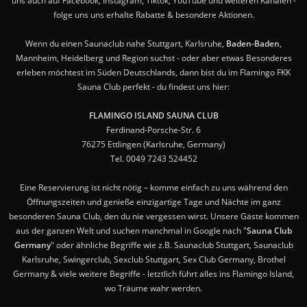
uns auch auf Facebook, Instagram, Tiktok, YouTube und weiteren Kanälen -
folge uns uns erhalte Rabatte & besondere Aktionen.
Wenn du einen Saunaclub nahe Stuttgart, Karlsruhe,
Baden-Baden
,
Mannheim, Heidelberg und Region suchst - oder aber etwas Besonderes
erleben möchtest im Süden Deutschlands, dann bist du im Flamingo FKK
Sauna Club perfekt - du findest uns hier:
FLAMINGO ISLAND SAUNA CLUB
Ferdinand-Porsche-Str. 6
76275 Ettlingen (Karlsruhe, Germany)
Tel. 0049 7243 524452
Eine Reservierung ist nicht nötig – komme einfach zu uns während den
Öffnungszeiten und genieße einzigartige Tage und Nächte im ganz
besonderen Sauna Club, den du nie vergessen wirst. Unsere Gäste kommen
aus der ganzen Welt und suchen manchmal in Google nach "
Sauna Club
Germany
" oder ähnliche Begriffe wie z.B. Saunaclub Stuttgart, Saunaclub
Karlsruhe, Swingerclub, Sexclub Stuttgart, Sex Club Germany, Brothel
Germany & viele weitere Begriffe - letztlich führt alles ins Flamingo Island,
wo Träume wahr werden.