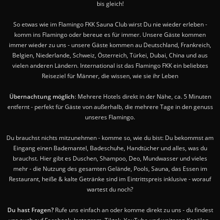
bis gleich!
So etwas wie im Flamingo FKK Sauna Club wirst Du nie wieder erleben -
komm ins Flamingo oder bereue es für immer. Unsere Gäste kommen
immer wieder zu uns - unsere Gäste kommen au Deutschland, Frankreich,
Belgien, Niederlande, Schweiz, Österreich, Türkei, Dubai, China und aus
vielen anderen Ländern. International ist das Flamingo FKK ein beliebtes
Reiseziel für Männer, die wissen, wie sie ihr Leben
Übernachtung möglich
: Mehrere Hotels direkt in der Nähe, ca. 5 Minuten
entfernt - perfekt für Gäste von außerhalb, die mehrere Tage in den genuss
unseres Flamingo.
Du brauchst nichts mitzunehmen - komme so, wie du bist: Du bekommst am
Eingang einen Bademantel, Badeschuhe, Handtücher und alles, was du
brauchst. Hier gibt es Duschen, Shampoo, Deo, Mundwasser und vieles
mehr - die Nutzung des gesamten Gelände, Pools, Sauna, das Essen im
Restaurant, heiße & kalte Getränke sind im Eintrittspreis inklusive - worauf
wartest du noch?
Du hast Fragen?
Rufe uns einfach an oder komme direkt zu uns - du findest