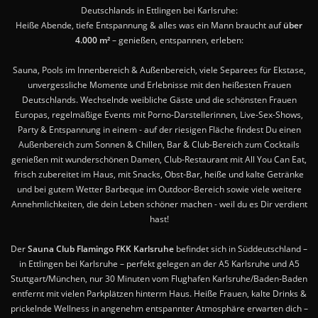
Deutschlands in Ettlingen bei Karlsruhe:
Heiße Abende, tiefe Entspannung & alles was ein Mann braucht auf
über
4.000 m²
– genießen, entspannen, erleben:
Sauna, Pools im Innenbereich & Außenbereich, viele Separees für Ekstase,
unvergessliche Momente und Erlebnisse mit den heißesten Frauen
Deutschlands. Wechselnde weibliche Gäste und die schönsten Frauen
Europas, regelmäßige Events mit Porno-Darstellerinnen, Live-Sex-Shows,
Party & Entspannung in einem - auf der riesigen Fläche findest Du einen
Außenbereich zum Sonnen & Chillen, Bar & Club-Bereich zum Cocktails
genießen mit wunderschönen Damen, Club-Restaurant mit All You Can Eat,
frisch zubereitet im Haus, mit Snacks, Obst-Bar, heiße und kalte Getränke
und bei gutem Wetter Barbeque im Outdoor-Bereich sowie viele weitere
Annehmlichkeiten, die dein Leben schöner machen - weil du es Dir verdient
hast!
Der
Sauna Club Flamingo FKK Karlsruhe
befindet sich in Süddeutschland –
in Ettlingen bei Karlsruhe – perfekt gelegen an der A5 Karlsruhe und A5
Stuttgart/München, nur 30 Minuten vom Flughafen Karlsruhe/Baden-Baden
entfernt mit vielen Parkplätzen hinterm Haus. Heiße Frauen, kalte Drinks &
prickelnde Wellness in angenehm entspannter Atmosphäre erwarten dich –