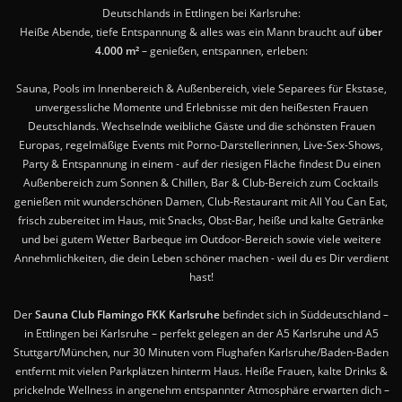
Deutschlands in Ettlingen bei Karlsruhe:
Heiße Abende, tiefe Entspannung & alles was ein Mann braucht auf
über
4.000 m²
– genießen, entspannen, erleben:
Sauna, Pools im Innenbereich & Außenbereich, viele Separees für Ekstase,
unvergessliche Momente und Erlebnisse mit den heißesten Frauen
Deutschlands. Wechselnde weibliche Gäste und die schönsten Frauen
Europas, regelmäßige Events mit Porno-Darstellerinnen, Live-Sex-Shows,
Party & Entspannung in einem - auf der riesigen Fläche findest Du einen
Außenbereich zum Sonnen & Chillen, Bar & Club-Bereich zum Cocktails
genießen mit wunderschönen Damen, Club-Restaurant mit All You Can Eat,
frisch zubereitet im Haus, mit Snacks, Obst-Bar, heiße und kalte Getränke
und bei gutem Wetter Barbeque im Outdoor-Bereich sowie viele weitere
Annehmlichkeiten, die dein Leben schöner machen - weil du es Dir verdient
hast!
Der
Sauna Club Flamingo FKK Karlsruhe
befindet sich in Süddeutschland –
in Ettlingen bei Karlsruhe – perfekt gelegen an der A5 Karlsruhe und A5
Stuttgart/München, nur 30 Minuten vom Flughafen Karlsruhe/Baden-Baden
entfernt mit vielen Parkplätzen hinterm Haus. Heiße Frauen, kalte Drinks &
prickelnde Wellness in angenehm entspannter Atmosphäre erwarten dich –