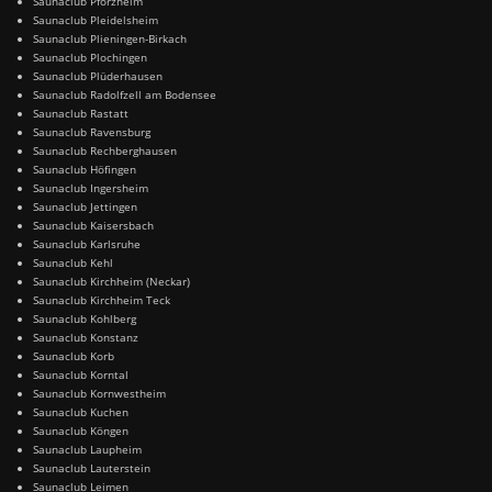
Saunaclub Pforzheim
Saunaclub Pleidelsheim
Saunaclub Plieningen-Birkach
Saunaclub Plochingen
Saunaclub Plüderhausen
Saunaclub Radolfzell am Bodensee
Saunaclub Rastatt
Saunaclub Ravensburg
Saunaclub Rechberghausen
Saunaclub Höfingen
Saunaclub Ingersheim
Saunaclub Jettingen
Saunaclub Kaisersbach
Saunaclub Karlsruhe
Saunaclub Kehl
Saunaclub Kirchheim (Neckar)
Saunaclub Kirchheim Teck
Saunaclub Kohlberg
Saunaclub Konstanz
Saunaclub Korb
Saunaclub Korntal
Saunaclub Kornwestheim
Saunaclub Kuchen
Saunaclub Köngen
Saunaclub Laupheim
Saunaclub Lauterstein
Saunaclub Leimen