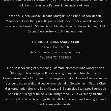
uns auch auf Facebook, Instagram, Tiktok, YouTube und weiteren Kanälen -
folge uns uns erhalte Rabatte & besondere Aktionen.
Wenn du einen Saunaclub nahe Stuttgart, Karlsruhe,
Baden-Baden
,
Mannheim, Heidelberg und Region suchst - oder aber etwas Besonderes
erleben möchtest im Süden Deutschlands, dann bist du im Flamingo FKK
Sauna Club perfekt - du findest uns hier:
FLAMINGO ISLAND SAUNA CLUB
Ferdinand-Porsche-Str. 6
76275 Ettlingen (Karlsruhe, Germany)
Tel. 0049 7243 524452
Eine Reservierung ist nicht nötig – komme einfach zu uns während den
Öffnungszeiten und genieße einzigartige Tage und Nächte im ganz
besonderen Sauna Club, den du nie vergessen wirst. Unsere Gäste kommen
aus der ganzen Welt und suchen manchmal in Google nach "
Sauna Club
Germany
" oder ähnliche Begriffe wie z.B. Saunaclub Stuttgart, Saunaclub
Karlsruhe, Swingerclub, Sexclub Stuttgart, Sex Club Germany, Brothel
Germany & viele weitere Begriffe - letztlich führt alles ins Flamingo Island,
wo Träume wahr werden.