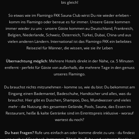
bis gleich!
So etwas wie im Flamingo FKK Sauna Club wirst Du nie wieder erleben -
komm ins Flamingo oder bereue es für immer. Unsere Gäste kommen
immer wieder zu uns - unsere Gäste kommen au Deutschland, Frankreich,
Belgien, Niederlande, Schweiz, Österreich, Türkei, Dubai, China und aus
vielen anderen Ländern. International ist das Flamingo FKK ein beliebtes
Reiseziel für Männer, die wissen, wie sie ihr Leben
Übernachtung möglich
: Mehrere Hotels direkt in der Nähe, ca. 5 Minuten
entfernt - perfekt für Gäste von außerhalb, die mehrere Tage in den genuss
unseres Flamingo.
Du brauchst nichts mitzunehmen - komme so, wie du bist: Du bekommst am
Eingang einen Bademantel, Badeschuhe, Handtücher und alles, was du
brauchst. Hier gibt es Duschen, Shampoo, Deo, Mundwasser und vieles
mehr - die Nutzung des gesamten Gelände, Pools, Sauna, das Essen im
Restaurant, heiße & kalte Getränke sind im Eintrittspreis inklusive - worauf
wartest du noch?
Du hast Fragen?
Rufe uns einfach an oder komme direkt zu uns - du findest