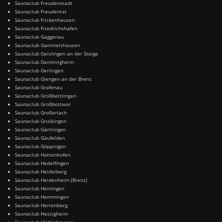
Saunaclub Freudenstadt
Saunaclub Freudental
Saunaclub Frickenhausen
Saunaclub Friedrichshafen
Saunaclub Gaggenau
Saunaclub Gammelshausen
Saunaclub Geislingen an der Steige
Saunaclub Gemmrigheim
Saunaclub Gerlingen
Saunaclub Giengen an der Brenz
Saunaclub Grafenau
Saunaclub Großbettlingen
Saunaclub Großbottwar
Saunaclub Großerlach
Saunaclub Gruibingen
Saunaclub Gärtringen
Saunaclub Gäufelden
Saunaclub Göppingen
Saunaclub Hattenhofen
Saunaclub Hedelfingen
Saunaclub Heidelberg
Saunaclub Heidenheim (Brenz)
Saunaclub Heiningen
Saunaclub Hemmingen
Saunaclub Herrenberg
Saunaclub Hessigheim
Saunaclub Hildrizhausen