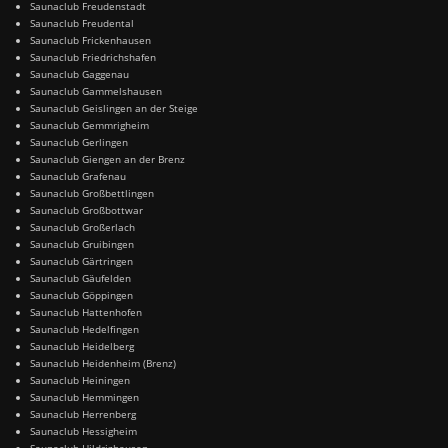
Saunaclub Freudenstadt
Saunaclub Freudental
Saunaclub Frickenhausen
Saunaclub Friedrichshafen
Saunaclub Gaggenau
Saunaclub Gammelshausen
Saunaclub Geislingen an der Steige
Saunaclub Gemmrigheim
Saunaclub Gerlingen
Saunaclub Giengen an der Brenz
Saunaclub Grafenau
Saunaclub Großbettlingen
Saunaclub Großbottwar
Saunaclub Großerlach
Saunaclub Gruibingen
Saunaclub Gärtringen
Saunaclub Gäufelden
Saunaclub Göppingen
Saunaclub Hattenhofen
Saunaclub Hedelfingen
Saunaclub Heidelberg
Saunaclub Heidenheim (Brenz)
Saunaclub Heiningen
Saunaclub Hemmingen
Saunaclub Herrenberg
Saunaclub Hessigheim
Saunaclub Hildrizhausen