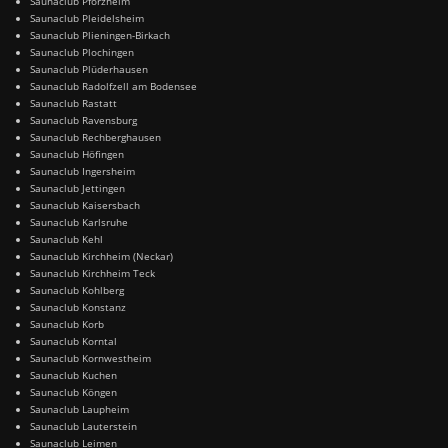
Saunaclub Pforzheim
Saunaclub Pleidelsheim
Saunaclub Plieningen-Birkach
Saunaclub Plochingen
Saunaclub Plüderhausen
Saunaclub Radolfzell am Bodensee
Saunaclub Rastatt
Saunaclub Ravensburg
Saunaclub Rechberghausen
Saunaclub Höfingen
Saunaclub Ingersheim
Saunaclub Jettingen
Saunaclub Kaisersbach
Saunaclub Karlsruhe
Saunaclub Kehl
Saunaclub Kirchheim (Neckar)
Saunaclub Kirchheim Teck
Saunaclub Kohlberg
Saunaclub Konstanz
Saunaclub Korb
Saunaclub Korntal
Saunaclub Kornwestheim
Saunaclub Kuchen
Saunaclub Köngen
Saunaclub Laupheim
Saunaclub Lauterstein
Saunaclub Leimen