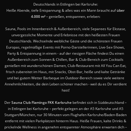
Deutschlands in Ettlingen bei Karlsruhe:
Heiße Abende, tiefe Entspannung & alles was ein Mann braucht auf
über
4.000 m²
– genießen, entspannen, erleben:
Sauna, Pools im Innenbereich & Außenbereich, viele Separees für Ekstase,
unvergessliche Momente und Erlebnisse mit den heißesten Frauen
Deutschlands. Wechselnde weibliche Gäste und die schönsten Frauen
Europas, regelmäßige Events mit Porno-Darstellerinnen, Live-Sex-Shows,
Party & Entspannung in einem - auf der riesigen Fläche findest Du einen
Außenbereich zum Sonnen & Chillen, Bar & Club-Bereich zum Cocktails
genießen mit wunderschönen Damen, Club-Restaurant mit All You Can Eat,
frisch zubereitet im Haus, mit Snacks, Obst-Bar, heiße und kalte Getränke
und bei gutem Wetter Barbeque im Outdoor-Bereich sowie viele weitere
Annehmlichkeiten, die dein Leben schöner machen - weil du es Dir verdient
hast!
Der
Sauna Club Flamingo FKK Karlsruhe
befindet sich in Süddeutschland –
in Ettlingen bei Karlsruhe – perfekt gelegen an der A5 Karlsruhe und A5
Stuttgart/München, nur 30 Minuten vom Flughafen Karlsruhe/Baden-Baden
entfernt mit vielen Parkplätzen hinterm Haus. Heiße Frauen, kalte Drinks &
prickelnde Wellness in angenehm entspannter Atmosphäre erwarten dich –