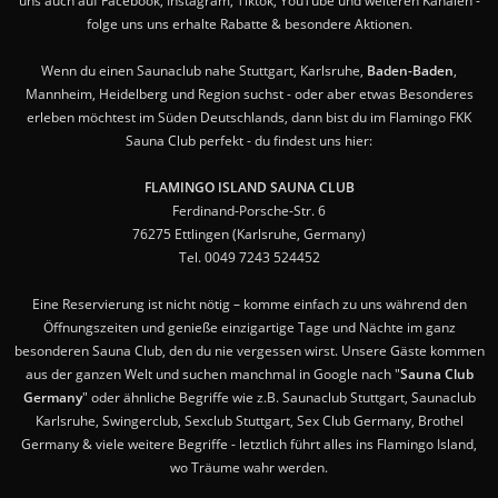
uns auch auf Facebook, Instagram, Tiktok, YouTube und weiteren Kanälen -
folge uns uns erhalte Rabatte & besondere Aktionen.
Wenn du einen Saunaclub nahe Stuttgart, Karlsruhe,
Baden-Baden
,
Mannheim, Heidelberg und Region suchst - oder aber etwas Besonderes
erleben möchtest im Süden Deutschlands, dann bist du im Flamingo FKK
Sauna Club perfekt - du findest uns hier:
FLAMINGO ISLAND SAUNA CLUB
Ferdinand-Porsche-Str. 6
76275 Ettlingen (Karlsruhe, Germany)
Tel. 0049 7243 524452
Eine Reservierung ist nicht nötig – komme einfach zu uns während den
Öffnungszeiten und genieße einzigartige Tage und Nächte im ganz
besonderen Sauna Club, den du nie vergessen wirst. Unsere Gäste kommen
aus der ganzen Welt und suchen manchmal in Google nach "
Sauna Club
Germany
" oder ähnliche Begriffe wie z.B. Saunaclub Stuttgart, Saunaclub
Karlsruhe, Swingerclub, Sexclub Stuttgart, Sex Club Germany, Brothel
Germany & viele weitere Begriffe - letztlich führt alles ins Flamingo Island,
wo Träume wahr werden.