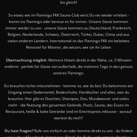
bis gleich!
So etwas wie im Flamingo FKK Sauna Club wirst Du nie wieder erleben -
komm ins Flamingo oder bereue es für immer. Unsere Gäste kommen
immer wieder zu uns - unsere Gäste kommen au Deutschland, Frankreich,
Belgien, Niederlande, Schweiz, Österreich, Türkei, Dubai, China und aus
vielen anderen Ländern. International ist das Flamingo FKK ein beliebtes
Reiseziel für Männer, die wissen, wie sie ihr Leben
Übernachtung möglich
: Mehrere Hotels direkt in der Nähe, ca. 5 Minuten
entfernt - perfekt für Gäste von außerhalb, die mehrere Tage in den genuss
unseres Flamingo.
Du brauchst nichts mitzunehmen - komme so, wie du bist: Du bekommst am
Eingang einen Bademantel, Badeschuhe, Handtücher und alles, was du
brauchst. Hier gibt es Duschen, Shampoo, Deo, Mundwasser und vieles
mehr - die Nutzung des gesamten Gelände, Pools, Sauna, das Essen im
Restaurant, heiße & kalte Getränke sind im Eintrittspreis inklusive - worauf
wartest du noch?
Du hast Fragen?
Rufe uns einfach an oder komme direkt zu uns - du findest