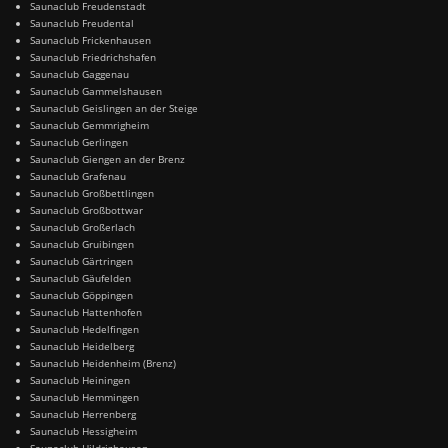
Saunaclub Freudenstadt
Saunaclub Freudental
Saunaclub Frickenhausen
Saunaclub Friedrichshafen
Saunaclub Gaggenau
Saunaclub Gammelshausen
Saunaclub Geislingen an der Steige
Saunaclub Gemmrigheim
Saunaclub Gerlingen
Saunaclub Giengen an der Brenz
Saunaclub Grafenau
Saunaclub Großbettlingen
Saunaclub Großbottwar
Saunaclub Großerlach
Saunaclub Gruibingen
Saunaclub Gärtringen
Saunaclub Gäufelden
Saunaclub Göppingen
Saunaclub Hattenhofen
Saunaclub Hedelfingen
Saunaclub Heidelberg
Saunaclub Heidenheim (Brenz)
Saunaclub Heiningen
Saunaclub Hemmingen
Saunaclub Herrenberg
Saunaclub Hessigheim
Saunaclub Hildrizhausen