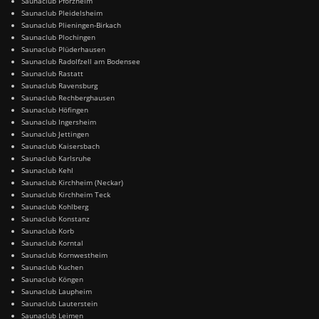
Saunaclub Pforzheim
Saunaclub Pleidelsheim
Saunaclub Plieningen-Birkach
Saunaclub Plochingen
Saunaclub Plüderhausen
Saunaclub Radolfzell am Bodensee
Saunaclub Rastatt
Saunaclub Ravensburg
Saunaclub Rechberghausen
Saunaclub Höfingen
Saunaclub Ingersheim
Saunaclub Jettingen
Saunaclub Kaisersbach
Saunaclub Karlsruhe
Saunaclub Kehl
Saunaclub Kirchheim (Neckar)
Saunaclub Kirchheim Teck
Saunaclub Kohlberg
Saunaclub Konstanz
Saunaclub Korb
Saunaclub Korntal
Saunaclub Kornwestheim
Saunaclub Kuchen
Saunaclub Köngen
Saunaclub Laupheim
Saunaclub Lauterstein
Saunaclub Leimen