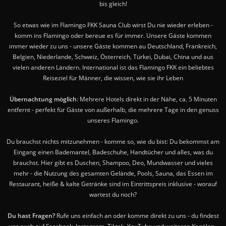
bis gleich!
So etwas wie im Flamingo FKK Sauna Club wirst Du nie wieder erleben -
komm ins Flamingo oder bereue es für immer. Unsere Gäste kommen
immer wieder zu uns - unsere Gäste kommen au Deutschland, Frankreich,
Belgien, Niederlande, Schweiz, Österreich, Türkei, Dubai, China und aus
vielen anderen Ländern. International ist das Flamingo FKK ein beliebtes
Reiseziel für Männer, die wissen, wie sie ihr Leben
Übernachtung möglich
: Mehrere Hotels direkt in der Nähe, ca. 5 Minuten
entfernt - perfekt für Gäste von außerhalb, die mehrere Tage in den genuss
unseres Flamingo.
Du brauchst nichts mitzunehmen - komme so, wie du bist: Du bekommst am
Eingang einen Bademantel, Badeschuhe, Handtücher und alles, was du
brauchst. Hier gibt es Duschen, Shampoo, Deo, Mundwasser und vieles
mehr - die Nutzung des gesamten Gelände, Pools, Sauna, das Essen im
Restaurant, heiße & kalte Getränke sind im Eintrittspreis inklusive - worauf
wartest du noch?
Du hast Fragen?
Rufe uns einfach an oder komme direkt zu uns - du findest