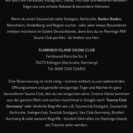
uns auch auf Facebook, Instagram, Tiktok, YouTube und weiteren Kanälen -
folge uns uns erhalte Rabatte & besondere Aktionen.
Wenn du einen Saunaclub nahe Stuttgart, Karlsruhe,
Baden-Baden
,
Mannheim, Heidelberg und Region suchst - oder aber etwas Besonderes
erleben möchtest im Süden Deutschlands, dann bist du im Flamingo FKK
Sauna Club perfekt - du findest uns hier:
FLAMINGO ISLAND SAUNA CLUB
Ferdinand-Porsche-Str. 6
76275 Ettlingen (Karlsruhe, Germany)
Tel. 0049 7243 524452
Eine Reservierung ist nicht nötig – komme einfach zu uns während den
Öffnungszeiten und genieße einzigartige Tage und Nächte im ganz
besonderen Sauna Club, den du nie vergessen wirst. Unsere Gäste kommen
aus der ganzen Welt und suchen manchmal in Google nach "
Sauna Club
Germany
" oder ähnliche Begriffe wie z.B. Saunaclub Stuttgart, Saunaclub
Karlsruhe, Swingerclub, Sexclub Stuttgart, Sex Club Germany, Brothel
Germany & viele weitere Begriffe - letztlich führt alles ins Flamingo Island,
wo Träume wahr werden.