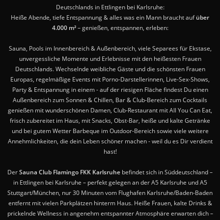
Deutschlands in Ettlingen bei Karlsruhe:
Heiße Abende, tiefe Entspannung & alles was ein Mann braucht auf
über
4.000 m²
– genießen, entspannen, erleben:
Sauna, Pools im Innenbereich & Außenbereich, viele Separees für Ekstase,
unvergessliche Momente und Erlebnisse mit den heißesten Frauen
Deutschlands. Wechselnde weibliche Gäste und die schönsten Frauen
Europas, regelmäßige Events mit Porno-Darstellerinnen, Live-Sex-Shows,
Party & Entspannung in einem - auf der riesigen Fläche findest Du einen
Außenbereich zum Sonnen & Chillen, Bar & Club-Bereich zum Cocktails
genießen mit wunderschönen Damen, Club-Restaurant mit All You Can Eat,
frisch zubereitet im Haus, mit Snacks, Obst-Bar, heiße und kalte Getränke
und bei gutem Wetter Barbeque im Outdoor-Bereich sowie viele weitere
Annehmlichkeiten, die dein Leben schöner machen - weil du es Dir verdient
hast!
Der
Sauna Club Flamingo FKK Karlsruhe
befindet sich in Süddeutschland –
in Ettlingen bei Karlsruhe – perfekt gelegen an der A5 Karlsruhe und A5
Stuttgart/München, nur 30 Minuten vom Flughafen Karlsruhe/Baden-Baden
entfernt mit vielen Parkplätzen hinterm Haus. Heiße Frauen, kalte Drinks &
prickelnde Wellness in angenehm entspannter Atmosphäre erwarten dich –