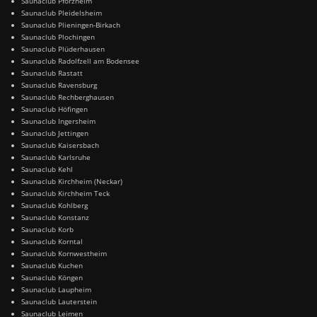
Saunaclub Pforzheim
Saunaclub Pleidelsheim
Saunaclub Plieningen-Birkach
Saunaclub Plochingen
Saunaclub Plüderhausen
Saunaclub Radolfzell am Bodensee
Saunaclub Rastatt
Saunaclub Ravensburg
Saunaclub Rechberghausen
Saunaclub Höfingen
Saunaclub Ingersheim
Saunaclub Jettingen
Saunaclub Kaisersbach
Saunaclub Karlsruhe
Saunaclub Kehl
Saunaclub Kirchheim (Neckar)
Saunaclub Kirchheim Teck
Saunaclub Kohlberg
Saunaclub Konstanz
Saunaclub Korb
Saunaclub Korntal
Saunaclub Kornwestheim
Saunaclub Kuchen
Saunaclub Köngen
Saunaclub Laupheim
Saunaclub Lauterstein
Saunaclub Leimen