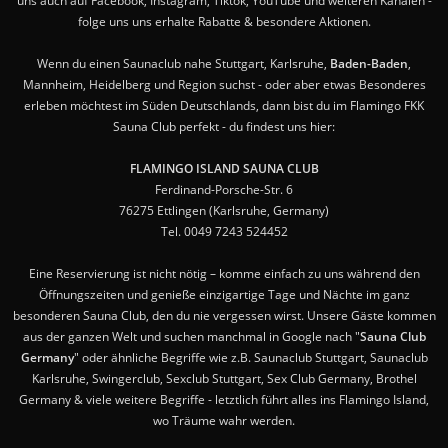
uns auch auf Facebook, Instagram, Tiktok, YouTube und weiteren Kanälen -
folge uns uns erhalte Rabatte & besondere Aktionen.
Wenn du einen Saunaclub nahe Stuttgart, Karlsruhe,
Baden-Baden
,
Mannheim, Heidelberg und Region suchst - oder aber etwas Besonderes
erleben möchtest im Süden Deutschlands, dann bist du im Flamingo FKK
Sauna Club perfekt - du findest uns hier:
FLAMINGO ISLAND SAUNA CLUB
Ferdinand-Porsche-Str. 6
76275 Ettlingen (Karlsruhe, Germany)
Tel. 0049 7243 524452
Eine Reservierung ist nicht nötig – komme einfach zu uns während den
Öffnungszeiten und genieße einzigartige Tage und Nächte im ganz
besonderen Sauna Club, den du nie vergessen wirst. Unsere Gäste kommen
aus der ganzen Welt und suchen manchmal in Google nach "
Sauna Club
Germany
" oder ähnliche Begriffe wie z.B. Saunaclub Stuttgart, Saunaclub
Karlsruhe, Swingerclub, Sexclub Stuttgart, Sex Club Germany, Brothel
Germany & viele weitere Begriffe - letztlich führt alles ins Flamingo Island,
wo Träume wahr werden.