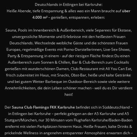
Deutschlands in Ettlingen bei Karlsruhe:
Heiße Abende, tiefe Entspannung & alles was ein Mann braucht auf
über
4.000 m²
– genießen, entspannen, erleben:
Sauna, Pools im Innenbereich & Außenbereich, viele Separees für Ekstase,
unvergessliche Momente und Erlebnisse mit den heißesten Frauen
Deutschlands. Wechselnde weibliche Gäste und die schönsten Frauen
Europas, regelmäßige Events mit Porno-Darstellerinnen, Live-Sex-Shows,
Party & Entspannung in einem - auf der riesigen Fläche findest Du einen
Außenbereich zum Sonnen & Chillen, Bar & Club-Bereich zum Cocktails
genießen mit wunderschönen Damen, Club-Restaurant mit All You Can Eat,
frisch zubereitet im Haus, mit Snacks, Obst-Bar, heiße und kalte Getränke
und bei gutem Wetter Barbeque im Outdoor-Bereich sowie viele weitere
Annehmlichkeiten, die dein Leben schöner machen - weil du es Dir verdient
hast!
Der
Sauna Club Flamingo FKK Karlsruhe
befindet sich in Süddeutschland –
in Ettlingen bei Karlsruhe – perfekt gelegen an der A5 Karlsruhe und A5
Stuttgart/München, nur 30 Minuten vom Flughafen Karlsruhe/Baden-Baden
entfernt mit vielen Parkplätzen hinterm Haus. Heiße Frauen, kalte Drinks &
prickelnde Wellness in angenehm entspannter Atmosphäre erwarten dich –