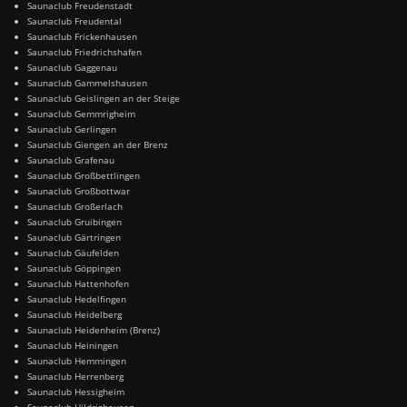
Saunaclub Freudenstadt
Saunaclub Freudental
Saunaclub Frickenhausen
Saunaclub Friedrichshafen
Saunaclub Gaggenau
Saunaclub Gammelshausen
Saunaclub Geislingen an der Steige
Saunaclub Gemmrigheim
Saunaclub Gerlingen
Saunaclub Giengen an der Brenz
Saunaclub Grafenau
Saunaclub Großbettlingen
Saunaclub Großbottwar
Saunaclub Großerlach
Saunaclub Gruibingen
Saunaclub Gärtringen
Saunaclub Gäufelden
Saunaclub Göppingen
Saunaclub Hattenhofen
Saunaclub Hedelfingen
Saunaclub Heidelberg
Saunaclub Heidenheim (Brenz)
Saunaclub Heiningen
Saunaclub Hemmingen
Saunaclub Herrenberg
Saunaclub Hessigheim
Saunaclub Hildrizhausen