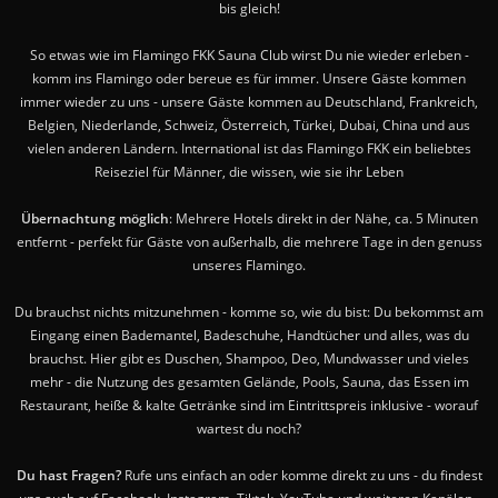
bis gleich!
So etwas wie im Flamingo FKK Sauna Club wirst Du nie wieder erleben -
komm ins Flamingo oder bereue es für immer. Unsere Gäste kommen
immer wieder zu uns - unsere Gäste kommen au Deutschland, Frankreich,
Belgien, Niederlande, Schweiz, Österreich, Türkei, Dubai, China und aus
vielen anderen Ländern. International ist das Flamingo FKK ein beliebtes
Reiseziel für Männer, die wissen, wie sie ihr Leben
Übernachtung möglich
: Mehrere Hotels direkt in der Nähe, ca. 5 Minuten
entfernt - perfekt für Gäste von außerhalb, die mehrere Tage in den genuss
unseres Flamingo.
Du brauchst nichts mitzunehmen - komme so, wie du bist: Du bekommst am
Eingang einen Bademantel, Badeschuhe, Handtücher und alles, was du
brauchst. Hier gibt es Duschen, Shampoo, Deo, Mundwasser und vieles
mehr - die Nutzung des gesamten Gelände, Pools, Sauna, das Essen im
Restaurant, heiße & kalte Getränke sind im Eintrittspreis inklusive - worauf
wartest du noch?
Du hast Fragen?
Rufe uns einfach an oder komme direkt zu uns - du findest