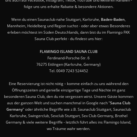
uns auch auf Facebook, Instagram, Tiktok, YouTube und weiteren Kanälen -
folge uns uns erhalte Rabatte & besondere Aktionen.
Wenn du einen Saunaclub nahe Stuttgart, Karlsruhe,
Baden-Baden
,
Mannheim, Heidelberg und Region suchst - oder aber etwas Besonderes
erleben möchtest im Süden Deutschlands, dann bist du im Flamingo FKK
Sauna Club perfekt - du findest uns hier:
FLAMINGO ISLAND SAUNA CLUB
Ferdinand-Porsche-Str. 6
76275 Ettlingen (Karlsruhe, Germany)
Tel. 0049 7243 524452
Eine Reservierung ist nicht nötig – komme einfach zu uns während den
Öffnungszeiten und genieße einzigartige Tage und Nächte im ganz
besonderen Sauna Club, den du nie vergessen wirst. Unsere Gäste kommen
aus der ganzen Welt und suchen manchmal in Google nach "
Sauna Club
Germany
" oder ähnliche Begriffe wie z.B. Saunaclub Stuttgart, Saunaclub
Karlsruhe, Swingerclub, Sexclub Stuttgart, Sex Club Germany, Brothel
Germany & viele weitere Begriffe - letztlich führt alles ins Flamingo Island,
wo Träume wahr werden.