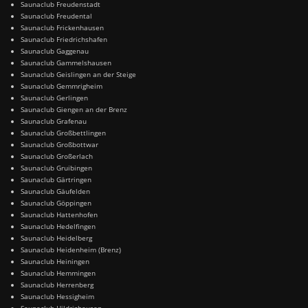
Saunaclub Freudenstadt
Saunaclub Freudental
Saunaclub Frickenhausen
Saunaclub Friedrichshafen
Saunaclub Gaggenau
Saunaclub Gammelshausen
Saunaclub Geislingen an der Steige
Saunaclub Gemmrigheim
Saunaclub Gerlingen
Saunaclub Giengen an der Brenz
Saunaclub Grafenau
Saunaclub Großbettlingen
Saunaclub Großbottwar
Saunaclub Großerlach
Saunaclub Gruibingen
Saunaclub Gärtringen
Saunaclub Gäufelden
Saunaclub Göppingen
Saunaclub Hattenhofen
Saunaclub Hedelfingen
Saunaclub Heidelberg
Saunaclub Heidenheim (Brenz)
Saunaclub Heiningen
Saunaclub Hemmingen
Saunaclub Herrenberg
Saunaclub Hessigheim
Saunaclub Hildrizhausen