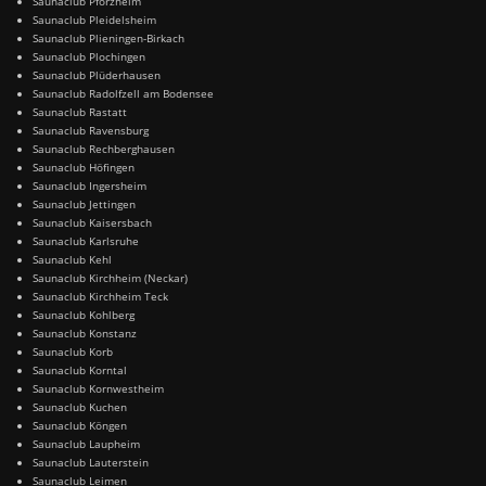
Saunaclub Pforzheim
Saunaclub Pleidelsheim
Saunaclub Plieningen-Birkach
Saunaclub Plochingen
Saunaclub Plüderhausen
Saunaclub Radolfzell am Bodensee
Saunaclub Rastatt
Saunaclub Ravensburg
Saunaclub Rechberghausen
Saunaclub Höfingen
Saunaclub Ingersheim
Saunaclub Jettingen
Saunaclub Kaisersbach
Saunaclub Karlsruhe
Saunaclub Kehl
Saunaclub Kirchheim (Neckar)
Saunaclub Kirchheim Teck
Saunaclub Kohlberg
Saunaclub Konstanz
Saunaclub Korb
Saunaclub Korntal
Saunaclub Kornwestheim
Saunaclub Kuchen
Saunaclub Köngen
Saunaclub Laupheim
Saunaclub Lauterstein
Saunaclub Leimen