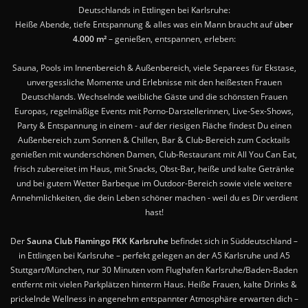
Deutschlands in Ettlingen bei Karlsruhe:
Heiße Abende, tiefe Entspannung & alles was ein Mann braucht auf
über
4.000 m²
– genießen, entspannen, erleben:
Sauna, Pools im Innenbereich & Außenbereich, viele Separees für Ekstase,
unvergessliche Momente und Erlebnisse mit den heißesten Frauen
Deutschlands. Wechselnde weibliche Gäste und die schönsten Frauen
Europas, regelmäßige Events mit Porno-Darstellerinnen, Live-Sex-Shows,
Party & Entspannung in einem - auf der riesigen Fläche findest Du einen
Außenbereich zum Sonnen & Chillen, Bar & Club-Bereich zum Cocktails
genießen mit wunderschönen Damen, Club-Restaurant mit All You Can Eat,
frisch zubereitet im Haus, mit Snacks, Obst-Bar, heiße und kalte Getränke
und bei gutem Wetter Barbeque im Outdoor-Bereich sowie viele weitere
Annehmlichkeiten, die dein Leben schöner machen - weil du es Dir verdient
hast!
Der
Sauna Club Flamingo FKK Karlsruhe
befindet sich in Süddeutschland –
in Ettlingen bei Karlsruhe – perfekt gelegen an der A5 Karlsruhe und A5
Stuttgart/München, nur 30 Minuten vom Flughafen Karlsruhe/Baden-Baden
entfernt mit vielen Parkplätzen hinterm Haus. Heiße Frauen, kalte Drinks &
prickelnde Wellness in angenehm entspannter Atmosphäre erwarten dich –