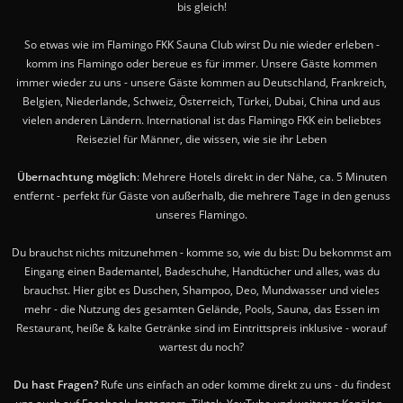
bis gleich!
So etwas wie im Flamingo FKK Sauna Club wirst Du nie wieder erleben -
komm ins Flamingo oder bereue es für immer. Unsere Gäste kommen
immer wieder zu uns - unsere Gäste kommen au Deutschland, Frankreich,
Belgien, Niederlande, Schweiz, Österreich, Türkei, Dubai, China und aus
vielen anderen Ländern. International ist das Flamingo FKK ein beliebtes
Reiseziel für Männer, die wissen, wie sie ihr Leben
Übernachtung möglich
: Mehrere Hotels direkt in der Nähe, ca. 5 Minuten
entfernt - perfekt für Gäste von außerhalb, die mehrere Tage in den genuss
unseres Flamingo.
Du brauchst nichts mitzunehmen - komme so, wie du bist: Du bekommst am
Eingang einen Bademantel, Badeschuhe, Handtücher und alles, was du
brauchst. Hier gibt es Duschen, Shampoo, Deo, Mundwasser und vieles
mehr - die Nutzung des gesamten Gelände, Pools, Sauna, das Essen im
Restaurant, heiße & kalte Getränke sind im Eintrittspreis inklusive - worauf
wartest du noch?
Du hast Fragen?
Rufe uns einfach an oder komme direkt zu uns - du findest