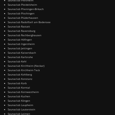
Saunaclub Pforzheim
Saunaclub Pleidelsheim
Saunaclub Plieningen-Birkach
Saunaclub Plochingen
Saunaclub Plüderhausen
Saunaclub Radolfzell am Bodensee
Saunaclub Rastatt
Saunaclub Ravensburg
Saunaclub Rechberghausen
Saunaclub Höfingen
Saunaclub Ingersheim
Saunaclub Jettingen
Saunaclub Kaisersbach
Saunaclub Karlsruhe
Saunaclub Kehl
Saunaclub Kirchheim (Neckar)
Saunaclub Kirchheim Teck
Saunaclub Kohlberg
Saunaclub Konstanz
Saunaclub Korb
Saunaclub Korntal
Saunaclub Kornwestheim
Saunaclub Kuchen
Saunaclub Köngen
Saunaclub Laupheim
Saunaclub Lauterstein
Saunaclub Leimen