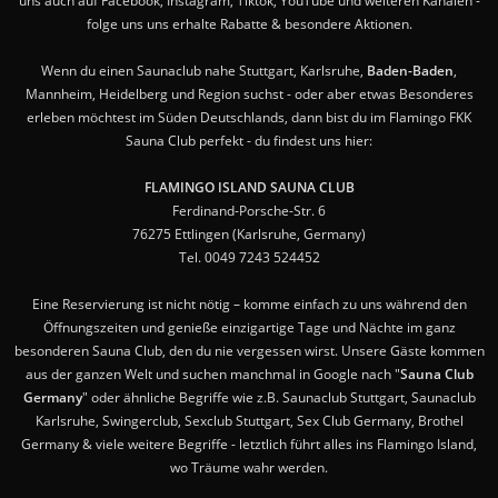
uns auch auf Facebook, Instagram, Tiktok, YouTube und weiteren Kanälen -
folge uns uns erhalte Rabatte & besondere Aktionen.
Wenn du einen Saunaclub nahe Stuttgart, Karlsruhe,
Baden-Baden
,
Mannheim, Heidelberg und Region suchst - oder aber etwas Besonderes
erleben möchtest im Süden Deutschlands, dann bist du im Flamingo FKK
Sauna Club perfekt - du findest uns hier:
FLAMINGO ISLAND SAUNA CLUB
Ferdinand-Porsche-Str. 6
76275 Ettlingen (Karlsruhe, Germany)
Tel. 0049 7243 524452
Eine Reservierung ist nicht nötig – komme einfach zu uns während den
Öffnungszeiten und genieße einzigartige Tage und Nächte im ganz
besonderen Sauna Club, den du nie vergessen wirst. Unsere Gäste kommen
aus der ganzen Welt und suchen manchmal in Google nach "
Sauna Club
Germany
" oder ähnliche Begriffe wie z.B. Saunaclub Stuttgart, Saunaclub
Karlsruhe, Swingerclub, Sexclub Stuttgart, Sex Club Germany, Brothel
Germany & viele weitere Begriffe - letztlich führt alles ins Flamingo Island,
wo Träume wahr werden.