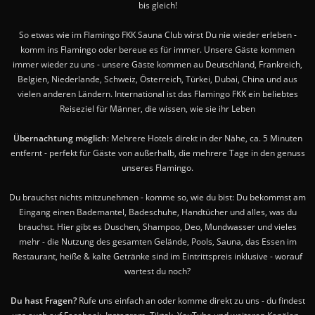
bis gleich!
So etwas wie im Flamingo FKK Sauna Club wirst Du nie wieder erleben -
komm ins Flamingo oder bereue es für immer. Unsere Gäste kommen
immer wieder zu uns - unsere Gäste kommen au Deutschland, Frankreich,
Belgien, Niederlande, Schweiz, Österreich, Türkei, Dubai, China und aus
vielen anderen Ländern. International ist das Flamingo FKK ein beliebtes
Reiseziel für Männer, die wissen, wie sie ihr Leben
Übernachtung möglich
: Mehrere Hotels direkt in der Nähe, ca. 5 Minuten
entfernt - perfekt für Gäste von außerhalb, die mehrere Tage in den genuss
unseres Flamingo.
Du brauchst nichts mitzunehmen - komme so, wie du bist: Du bekommst am
Eingang einen Bademantel, Badeschuhe, Handtücher und alles, was du
brauchst. Hier gibt es Duschen, Shampoo, Deo, Mundwasser und vieles
mehr - die Nutzung des gesamten Gelände, Pools, Sauna, das Essen im
Restaurant, heiße & kalte Getränke sind im Eintrittspreis inklusive - worauf
wartest du noch?
Du hast Fragen?
Rufe uns einfach an oder komme direkt zu uns - du findest