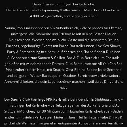
Deutschlands in Ettlingen bei Karlsruhe:
Heiße Abende, tiefe Entspannung & alles was ein Mann braucht auf
über
4.000 m²
– genießen, entspannen, erleben:
Sauna, Pools im Innenbereich & Außenbereich, viele Separees für Ekstase,
unvergessliche Momente und Erlebnisse mit den heißesten Frauen
Deutschlands. Wechselnde weibliche Gäste und die schönsten Frauen
Europas, regelmäßige Events mit Porno-Darstellerinnen, Live-Sex-Shows,
Party & Entspannung in einem - auf der riesigen Fläche findest Du einen
Außenbereich zum Sonnen & Chillen, Bar & Club-Bereich zum Cocktails
genießen mit wunderschönen Damen, Club-Restaurant mit All You Can Eat,
frisch zubereitet im Haus, mit Snacks, Obst-Bar, heiße und kalte Getränke
und bei gutem Wetter Barbeque im Outdoor-Bereich sowie viele weitere
Annehmlichkeiten, die dein Leben schöner machen - weil du es Dir verdient
hast!
Der
Sauna Club Flamingo FKK Karlsruhe
befindet sich in Süddeutschland –
in Ettlingen bei Karlsruhe – perfekt gelegen an der A5 Karlsruhe und A5
Stuttgart/München, nur 30 Minuten vom Flughafen Karlsruhe/Baden-Baden
entfernt mit vielen Parkplätzen hinterm Haus. Heiße Frauen, kalte Drinks &
prickelnde Wellness in angenehm entspannter Atmosphäre erwarten dich –