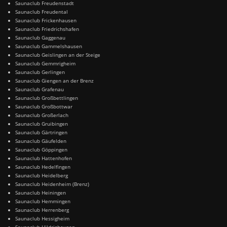
Saunaclub Freudenstadt
Saunaclub Freudental
Saunaclub Frickenhausen
Saunaclub Friedrichshafen
Saunaclub Gaggenau
Saunaclub Gammelshausen
Saunaclub Geislingen an der Steige
Saunaclub Gemmrigheim
Saunaclub Gerlingen
Saunaclub Giengen an der Brenz
Saunaclub Grafenau
Saunaclub Großbettlingen
Saunaclub Großbottwar
Saunaclub Großerlach
Saunaclub Gruibingen
Saunaclub Gärtringen
Saunaclub Gäufelden
Saunaclub Göppingen
Saunaclub Hattenhofen
Saunaclub Hedelfingen
Saunaclub Heidelberg
Saunaclub Heidenheim (Brenz)
Saunaclub Heiningen
Saunaclub Hemmingen
Saunaclub Herrenberg
Saunaclub Hessigheim
Saunaclub Hildrizhausen