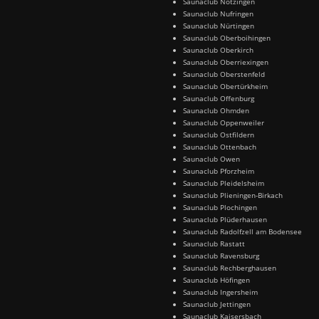
Saunaclub Notzingen
Saunaclub Nufringen
Saunaclub Nürtingen
Saunaclub Oberboihingen
Saunaclub Oberkirch
Saunaclub Oberriexingen
Saunaclub Oberstenfeld
Saunaclub Obertürkheim
Saunaclub Offenburg
Saunaclub Ohmden
Saunaclub Oppenweiler
Saunaclub Ostfildern
Saunaclub Ottenbach
Saunaclub Owen
Saunaclub Pforzheim
Saunaclub Pleidelsheim
Saunaclub Plieningen-Birkach
Saunaclub Plochingen
Saunaclub Plüderhausen
Saunaclub Radolfzell am Bodensee
Saunaclub Rastatt
Saunaclub Ravensburg
Saunaclub Rechberghausen
Saunaclub Höfingen
Saunaclub Ingersheim
Saunaclub Jettingen
Saunaclub Kaisersbach