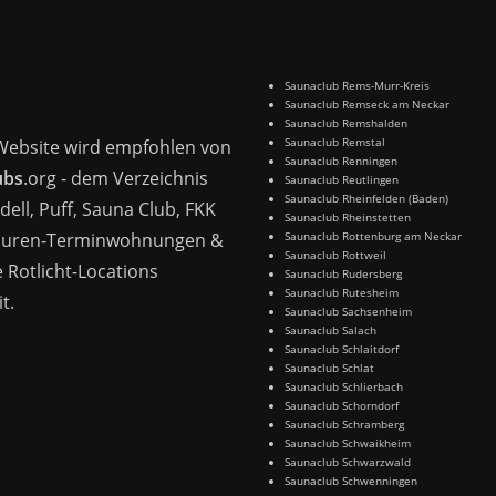
Saunaclub Rems-Murr-Kreis
Saunaclub Remseck am Neckar
Saunaclub Remshalden
Saunaclub Remstal
Website wird empfohlen von
Saunaclub Renningen
ubs
.org - dem Verzeichnis
Saunaclub Reutlingen
Saunaclub Rheinfelden (Baden)
dell, Puff, Sauna Club, FKK
Saunaclub Rheinstetten
Huren-Terminwohnungen &
Saunaclub Rottenburg am Neckar
Saunaclub Rottweil
 Rotlicht-Locations
Saunaclub Rudersberg
Saunaclub Rutesheim
t.
Saunaclub Sachsenheim
Saunaclub Salach
Saunaclub Schlaitdorf
Saunaclub Schlat
Saunaclub Schlierbach
Saunaclub Schorndorf
Saunaclub Schramberg
Saunaclub Schwaikheim
Saunaclub Schwarzwald
Saunaclub Schwenningen