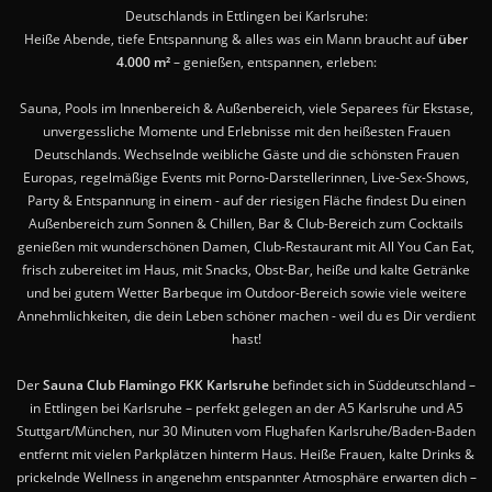
Deutschlands in Ettlingen bei Karlsruhe:
Heiße Abende, tiefe Entspannung & alles was ein Mann braucht auf
über
4.000 m²
– genießen, entspannen, erleben:
Sauna, Pools im Innenbereich & Außenbereich, viele Separees für Ekstase,
unvergessliche Momente und Erlebnisse mit den heißesten Frauen
Deutschlands. Wechselnde weibliche Gäste und die schönsten Frauen
Europas, regelmäßige Events mit Porno-Darstellerinnen, Live-Sex-Shows,
Party & Entspannung in einem - auf der riesigen Fläche findest Du einen
Außenbereich zum Sonnen & Chillen, Bar & Club-Bereich zum Cocktails
genießen mit wunderschönen Damen, Club-Restaurant mit All You Can Eat,
frisch zubereitet im Haus, mit Snacks, Obst-Bar, heiße und kalte Getränke
und bei gutem Wetter Barbeque im Outdoor-Bereich sowie viele weitere
Annehmlichkeiten, die dein Leben schöner machen - weil du es Dir verdient
hast!
Der
Sauna Club Flamingo FKK Karlsruhe
befindet sich in Süddeutschland –
in Ettlingen bei Karlsruhe – perfekt gelegen an der A5 Karlsruhe und A5
Stuttgart/München, nur 30 Minuten vom Flughafen Karlsruhe/Baden-Baden
entfernt mit vielen Parkplätzen hinterm Haus. Heiße Frauen, kalte Drinks &
prickelnde Wellness in angenehm entspannter Atmosphäre erwarten dich –