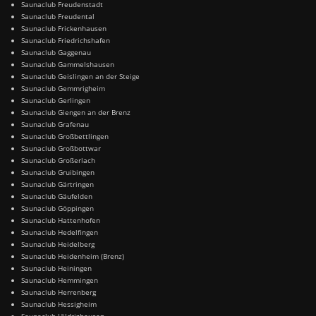
Saunaclub Freudenstadt
Saunaclub Freudental
Saunaclub Frickenhausen
Saunaclub Friedrichshafen
Saunaclub Gaggenau
Saunaclub Gammelshausen
Saunaclub Geislingen an der Steige
Saunaclub Gemmrigheim
Saunaclub Gerlingen
Saunaclub Giengen an der Brenz
Saunaclub Grafenau
Saunaclub Großbettlingen
Saunaclub Großbottwar
Saunaclub Großerlach
Saunaclub Gruibingen
Saunaclub Gärtringen
Saunaclub Gäufelden
Saunaclub Göppingen
Saunaclub Hattenhofen
Saunaclub Hedelfingen
Saunaclub Heidelberg
Saunaclub Heidenheim (Brenz)
Saunaclub Heiningen
Saunaclub Hemmingen
Saunaclub Herrenberg
Saunaclub Hessigheim
Saunaclub Hildrizhausen