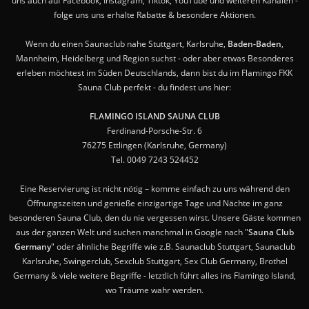
uns auch auf Facebook, Instagram, Tiktok, YouTube und weiteren Kanälen -
folge uns uns erhalte Rabatte & besondere Aktionen.
Wenn du einen Saunaclub nahe Stuttgart, Karlsruhe,
Baden-Baden
,
Mannheim, Heidelberg und Region suchst - oder aber etwas Besonderes
erleben möchtest im Süden Deutschlands, dann bist du im Flamingo FKK
Sauna Club perfekt - du findest uns hier:
FLAMINGO ISLAND SAUNA CLUB
Ferdinand-Porsche-Str. 6
76275 Ettlingen (Karlsruhe, Germany)
Tel. 0049 7243 524452
Eine Reservierung ist nicht nötig – komme einfach zu uns während den
Öffnungszeiten und genieße einzigartige Tage und Nächte im ganz
besonderen Sauna Club, den du nie vergessen wirst. Unsere Gäste kommen
aus der ganzen Welt und suchen manchmal in Google nach "
Sauna Club
Germany
" oder ähnliche Begriffe wie z.B. Saunaclub Stuttgart, Saunaclub
Karlsruhe, Swingerclub, Sexclub Stuttgart, Sex Club Germany, Brothel
Germany & viele weitere Begriffe - letztlich führt alles ins Flamingo Island,
wo Träume wahr werden.