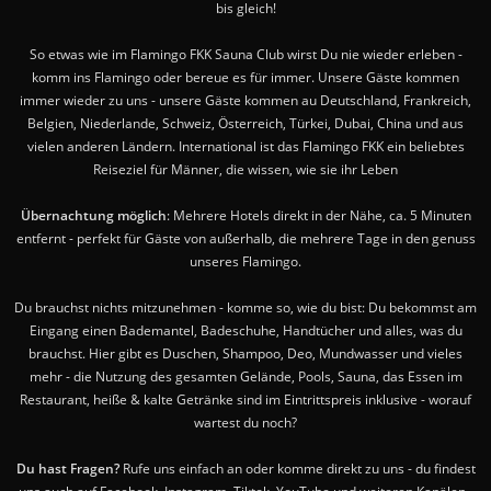
bis gleich!
So etwas wie im Flamingo FKK Sauna Club wirst Du nie wieder erleben -
komm ins Flamingo oder bereue es für immer. Unsere Gäste kommen
immer wieder zu uns - unsere Gäste kommen au Deutschland, Frankreich,
Belgien, Niederlande, Schweiz, Österreich, Türkei, Dubai, China und aus
vielen anderen Ländern. International ist das Flamingo FKK ein beliebtes
Reiseziel für Männer, die wissen, wie sie ihr Leben
Übernachtung möglich
: Mehrere Hotels direkt in der Nähe, ca. 5 Minuten
entfernt - perfekt für Gäste von außerhalb, die mehrere Tage in den genuss
unseres Flamingo.
Du brauchst nichts mitzunehmen - komme so, wie du bist: Du bekommst am
Eingang einen Bademantel, Badeschuhe, Handtücher und alles, was du
brauchst. Hier gibt es Duschen, Shampoo, Deo, Mundwasser und vieles
mehr - die Nutzung des gesamten Gelände, Pools, Sauna, das Essen im
Restaurant, heiße & kalte Getränke sind im Eintrittspreis inklusive - worauf
wartest du noch?
Du hast Fragen?
Rufe uns einfach an oder komme direkt zu uns - du findest