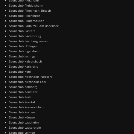
Saunaclub Pforzheim
Saunaclub Pleidelsheim
Saunaclub Plieningen-Birkach
Saunaclub Plochingen
Saunaclub Plüderhausen
Saunaclub Radolfzell am Bodensee
Saunaclub Rastatt
Saunaclub Ravensburg
Saunaclub Rechberghausen
Saunaclub Höfingen
Saunaclub Ingersheim
Saunaclub Jettingen
Saunaclub Kaisersbach
Saunaclub Karlsruhe
Saunaclub Kehl
Saunaclub Kirchheim (Neckar)
Saunaclub Kirchheim Teck
Saunaclub Kohlberg
Saunaclub Konstanz
Saunaclub Korb
Saunaclub Korntal
Saunaclub Kornwestheim
Saunaclub Kuchen
Saunaclub Köngen
Saunaclub Laupheim
Saunaclub Lauterstein
Saunaclub Leimen