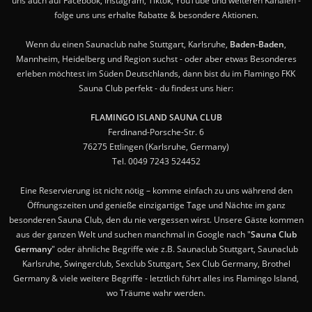
uns auch auf Facebook, Instagram, Tiktok, YouTube und weiteren Kanälen -
folge uns uns erhalte Rabatte & besondere Aktionen.
Wenn du einen Saunaclub nahe Stuttgart, Karlsruhe,
Baden-Baden
,
Mannheim, Heidelberg und Region suchst - oder aber etwas Besonderes
erleben möchtest im Süden Deutschlands, dann bist du im Flamingo FKK
Sauna Club perfekt - du findest uns hier:
FLAMINGO ISLAND SAUNA CLUB
Ferdinand-Porsche-Str. 6
76275 Ettlingen (Karlsruhe, Germany)
Tel. 0049 7243 524452
Eine Reservierung ist nicht nötig – komme einfach zu uns während den
Öffnungszeiten und genieße einzigartige Tage und Nächte im ganz
besonderen Sauna Club, den du nie vergessen wirst. Unsere Gäste kommen
aus der ganzen Welt und suchen manchmal in Google nach "
Sauna Club
Germany
" oder ähnliche Begriffe wie z.B. Saunaclub Stuttgart, Saunaclub
Karlsruhe, Swingerclub, Sexclub Stuttgart, Sex Club Germany, Brothel
Germany & viele weitere Begriffe - letztlich führt alles ins Flamingo Island,
wo Träume wahr werden.