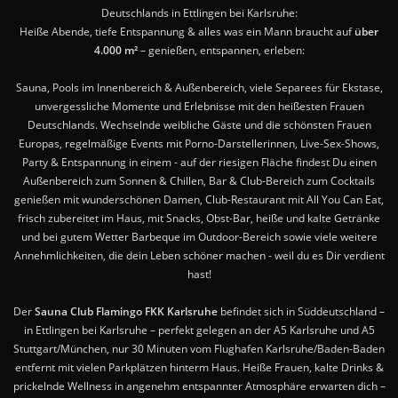
Deutschlands in Ettlingen bei Karlsruhe:
Heiße Abende, tiefe Entspannung & alles was ein Mann braucht auf
über
4.000 m²
– genießen, entspannen, erleben:
Sauna, Pools im Innenbereich & Außenbereich, viele Separees für Ekstase,
unvergessliche Momente und Erlebnisse mit den heißesten Frauen
Deutschlands. Wechselnde weibliche Gäste und die schönsten Frauen
Europas, regelmäßige Events mit Porno-Darstellerinnen, Live-Sex-Shows,
Party & Entspannung in einem - auf der riesigen Fläche findest Du einen
Außenbereich zum Sonnen & Chillen, Bar & Club-Bereich zum Cocktails
genießen mit wunderschönen Damen, Club-Restaurant mit All You Can Eat,
frisch zubereitet im Haus, mit Snacks, Obst-Bar, heiße und kalte Getränke
und bei gutem Wetter Barbeque im Outdoor-Bereich sowie viele weitere
Annehmlichkeiten, die dein Leben schöner machen - weil du es Dir verdient
hast!
Der
Sauna Club Flamingo FKK Karlsruhe
befindet sich in Süddeutschland –
in Ettlingen bei Karlsruhe – perfekt gelegen an der A5 Karlsruhe und A5
Stuttgart/München, nur 30 Minuten vom Flughafen Karlsruhe/Baden-Baden
entfernt mit vielen Parkplätzen hinterm Haus. Heiße Frauen, kalte Drinks &
prickelnde Wellness in angenehm entspannter Atmosphäre erwarten dich –