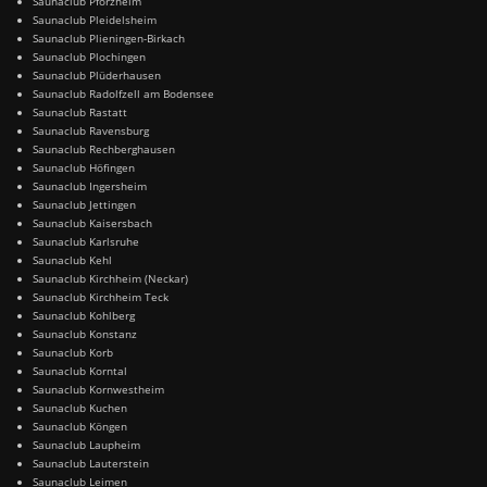
Saunaclub Pforzheim
Saunaclub Pleidelsheim
Saunaclub Plieningen-Birkach
Saunaclub Plochingen
Saunaclub Plüderhausen
Saunaclub Radolfzell am Bodensee
Saunaclub Rastatt
Saunaclub Ravensburg
Saunaclub Rechberghausen
Saunaclub Höfingen
Saunaclub Ingersheim
Saunaclub Jettingen
Saunaclub Kaisersbach
Saunaclub Karlsruhe
Saunaclub Kehl
Saunaclub Kirchheim (Neckar)
Saunaclub Kirchheim Teck
Saunaclub Kohlberg
Saunaclub Konstanz
Saunaclub Korb
Saunaclub Korntal
Saunaclub Kornwestheim
Saunaclub Kuchen
Saunaclub Köngen
Saunaclub Laupheim
Saunaclub Lauterstein
Saunaclub Leimen