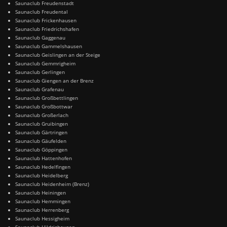
Saunaclub Freudenstadt
Saunaclub Freudental
Saunaclub Frickenhausen
Saunaclub Friedrichshafen
Saunaclub Gaggenau
Saunaclub Gammelshausen
Saunaclub Geislingen an der Steige
Saunaclub Gemmrigheim
Saunaclub Gerlingen
Saunaclub Giengen an der Brenz
Saunaclub Grafenau
Saunaclub Großbettlingen
Saunaclub Großbottwar
Saunaclub Großerlach
Saunaclub Gruibingen
Saunaclub Gärtringen
Saunaclub Gäufelden
Saunaclub Göppingen
Saunaclub Hattenhofen
Saunaclub Hedelfingen
Saunaclub Heidelberg
Saunaclub Heidenheim (Brenz)
Saunaclub Heiningen
Saunaclub Hemmingen
Saunaclub Herrenberg
Saunaclub Hessigheim
Saunaclub Hildrizhausen