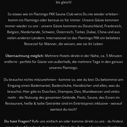
bis gleich!
So etwas wie im Flamingo FKK Sauna Club wirst Du nie wieder erleben -
komm ins Flamingo oder bereue es für immer. Unsere Gäste kommen
immer wieder zu uns - unsere Gäste kommen au Deutschland, Frankreich,
Belgien, Niederlande, Schweiz, Österreich, Türkei, Dubai, China und aus
vielen anderen Ländern. International ist das Flamingo FKK ein beliebtes
Reiseziel für Männer, die wissen, wie sie ihr Leben
Übernachtung möglich
: Mehrere Hotels direkt in der Nähe, ca. 5 Minuten
entfernt - perfekt für Gäste von außerhalb, die mehrere Tage in den genuss
unseres Flamingo.
Du brauchst nichts mitzunehmen - komme so, wie du bist: Du bekommst am
Eingang einen Bademantel, Badeschuhe, Handtücher und alles, was du
brauchst. Hier gibt es Duschen, Shampoo, Deo, Mundwasser und vieles
mehr - die Nutzung des gesamten Gelände, Pools, Sauna, das Essen im
Restaurant, heiße & kalte Getränke sind im Eintrittspreis inklusive - worauf
wartest du noch?
Du hast Fragen?
Rufe uns einfach an oder komme direkt zu uns - du findest