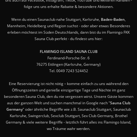
uns auch auf Facebook, Instagram, Tiktok, YouTube und weiteren Kanälen -
folge uns uns erhalte Rabatte & besondere Aktionen.
Wenn du einen Saunaclub nahe Stuttgart, Karlsruhe,
Baden-Baden
,
Mannheim, Heidelberg und Region suchst - oder aber etwas Besonderes
erleben möchtest im Süden Deutschlands, dann bist du im Flamingo FKK
Sauna Club perfekt - du findest uns hier:
FLAMINGO ISLAND SAUNA CLUB
Ferdinand-Porsche-Str. 6
76275 Ettlingen (Karlsruhe, Germany)
Tel. 0049 7243 524452
Eine Reservierung ist nicht nötig – komme einfach zu uns während den
Öffnungszeiten und genieße einzigartige Tage und Nächte im ganz
besonderen Sauna Club, den du nie vergessen wirst. Unsere Gäste kommen
aus der ganzen Welt und suchen manchmal in Google nach "
Sauna Club
Germany
" oder ähnliche Begriffe wie z.B. Saunaclub Stuttgart, Saunaclub
Karlsruhe, Swingerclub, Sexclub Stuttgart, Sex Club Germany, Brothel
Germany & viele weitere Begriffe - letztlich führt alles ins Flamingo Island,
wo Träume wahr werden.