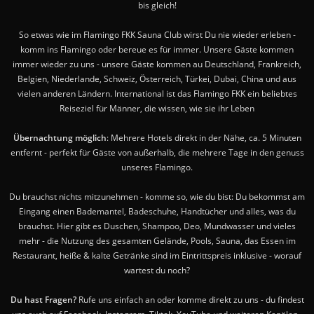
bis gleich!
So etwas wie im Flamingo FKK Sauna Club wirst Du nie wieder erleben -
komm ins Flamingo oder bereue es für immer. Unsere Gäste kommen
immer wieder zu uns - unsere Gäste kommen au Deutschland, Frankreich,
Belgien, Niederlande, Schweiz, Österreich, Türkei, Dubai, China und aus
vielen anderen Ländern. International ist das Flamingo FKK ein beliebtes
Reiseziel für Männer, die wissen, wie sie ihr Leben
Übernachtung möglich
: Mehrere Hotels direkt in der Nähe, ca. 5 Minuten
entfernt - perfekt für Gäste von außerhalb, die mehrere Tage in den genuss
unseres Flamingo.
Du brauchst nichts mitzunehmen - komme so, wie du bist: Du bekommst am
Eingang einen Bademantel, Badeschuhe, Handtücher und alles, was du
brauchst. Hier gibt es Duschen, Shampoo, Deo, Mundwasser und vieles
mehr - die Nutzung des gesamten Gelände, Pools, Sauna, das Essen im
Restaurant, heiße & kalte Getränke sind im Eintrittspreis inklusive - worauf
wartest du noch?
Du hast Fragen?
Rufe uns einfach an oder komme direkt zu uns - du findest