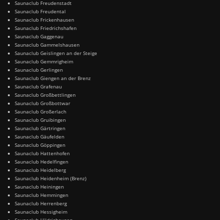
Saunaclub Freudenstadt
Saunaclub Freudental
Saunaclub Frickenhausen
Saunaclub Friedrichshafen
Saunaclub Gaggenau
Saunaclub Gammelshausen
Saunaclub Geislingen an der Steige
Saunaclub Gemmrigheim
Saunaclub Gerlingen
Saunaclub Giengen an der Brenz
Saunaclub Grafenau
Saunaclub Großbettlingen
Saunaclub Großbottwar
Saunaclub Großerlach
Saunaclub Gruibingen
Saunaclub Gärtringen
Saunaclub Gäufelden
Saunaclub Göppingen
Saunaclub Hattenhofen
Saunaclub Hedelfingen
Saunaclub Heidelberg
Saunaclub Heidenheim (Brenz)
Saunaclub Heiningen
Saunaclub Hemmingen
Saunaclub Herrenberg
Saunaclub Hessigheim
Saunaclub Hildrizhausen