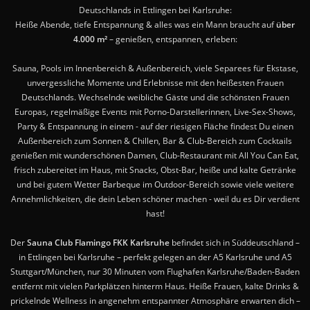
Deutschlands in Ettlingen bei Karlsruhe:
Heiße Abende, tiefe Entspannung & alles was ein Mann braucht auf
über
4.000 m²
– genießen, entspannen, erleben:
Sauna, Pools im Innenbereich & Außenbereich, viele Separees für Ekstase,
unvergessliche Momente und Erlebnisse mit den heißesten Frauen
Deutschlands. Wechselnde weibliche Gäste und die schönsten Frauen
Europas, regelmäßige Events mit Porno-Darstellerinnen, Live-Sex-Shows,
Party & Entspannung in einem - auf der riesigen Fläche findest Du einen
Außenbereich zum Sonnen & Chillen, Bar & Club-Bereich zum Cocktails
genießen mit wunderschönen Damen, Club-Restaurant mit All You Can Eat,
frisch zubereitet im Haus, mit Snacks, Obst-Bar, heiße und kalte Getränke
und bei gutem Wetter Barbeque im Outdoor-Bereich sowie viele weitere
Annehmlichkeiten, die dein Leben schöner machen - weil du es Dir verdient
hast!
Der
Sauna Club Flamingo FKK Karlsruhe
befindet sich in Süddeutschland –
in Ettlingen bei Karlsruhe – perfekt gelegen an der A5 Karlsruhe und A5
Stuttgart/München, nur 30 Minuten vom Flughafen Karlsruhe/Baden-Baden
entfernt mit vielen Parkplätzen hinterm Haus. Heiße Frauen, kalte Drinks &
prickelnde Wellness in angenehm entspannter Atmosphäre erwarten dich –