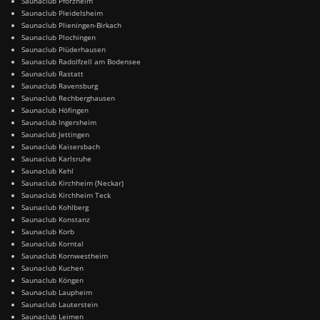
Saunaclub Pforzheim
Saunaclub Pleidelsheim
Saunaclub Plieningen-Birkach
Saunaclub Plochingen
Saunaclub Plüderhausen
Saunaclub Radolfzell am Bodensee
Saunaclub Rastatt
Saunaclub Ravensburg
Saunaclub Rechberghausen
Saunaclub Höfingen
Saunaclub Ingersheim
Saunaclub Jettingen
Saunaclub Kaisersbach
Saunaclub Karlsruhe
Saunaclub Kehl
Saunaclub Kirchheim (Neckar)
Saunaclub Kirchheim Teck
Saunaclub Kohlberg
Saunaclub Konstanz
Saunaclub Korb
Saunaclub Korntal
Saunaclub Kornwestheim
Saunaclub Kuchen
Saunaclub Köngen
Saunaclub Laupheim
Saunaclub Lauterstein
Saunaclub Leimen