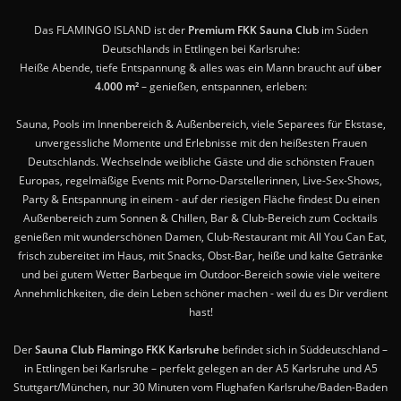
Das FLAMINGO ISLAND ist der
Premium FKK Sauna Club
im Süden
Deutschlands in Ettlingen bei Karlsruhe:
Heiße Abende, tiefe Entspannung & alles was ein Mann braucht auf
über
4.000 m²
– genießen, entspannen, erleben:
Sauna, Pools im Innenbereich & Außenbereich, viele Separees für Ekstase,
unvergessliche Momente und Erlebnisse mit den heißesten Frauen
Deutschlands. Wechselnde weibliche Gäste und die schönsten Frauen
Europas, regelmäßige Events mit Porno-Darstellerinnen, Live-Sex-Shows,
Party & Entspannung in einem - auf der riesigen Fläche findest Du einen
Außenbereich zum Sonnen & Chillen, Bar & Club-Bereich zum Cocktails
genießen mit wunderschönen Damen, Club-Restaurant mit All You Can Eat,
frisch zubereitet im Haus, mit Snacks, Obst-Bar, heiße und kalte Getränke
und bei gutem Wetter Barbeque im Outdoor-Bereich sowie viele weitere
Annehmlichkeiten, die dein Leben schöner machen - weil du es Dir verdient
hast!
Der
Sauna Club Flamingo FKK Karlsruhe
befindet sich in Süddeutschland –
in Ettlingen bei Karlsruhe – perfekt gelegen an der A5 Karlsruhe und A5
Stuttgart/München, nur 30 Minuten vom Flughafen Karlsruhe/Baden-Baden