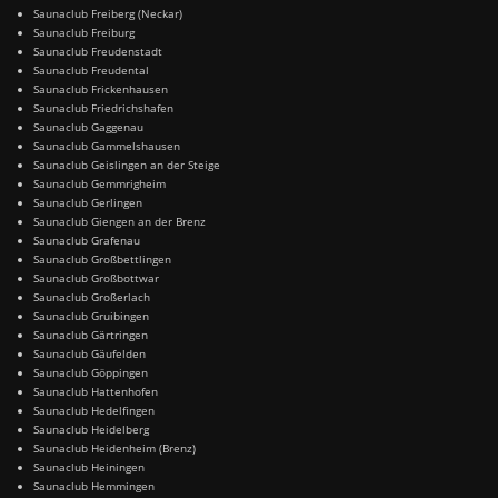
Saunaclub Freiberg (Neckar)
Saunaclub Freiburg
Saunaclub Freudenstadt
Saunaclub Freudental
Saunaclub Frickenhausen
Saunaclub Friedrichshafen
Saunaclub Gaggenau
Saunaclub Gammelshausen
Saunaclub Geislingen an der Steige
Saunaclub Gemmrigheim
Saunaclub Gerlingen
Saunaclub Giengen an der Brenz
Saunaclub Grafenau
Saunaclub Großbettlingen
Saunaclub Großbottwar
Saunaclub Großerlach
Saunaclub Gruibingen
Saunaclub Gärtringen
Saunaclub Gäufelden
Saunaclub Göppingen
Saunaclub Hattenhofen
Saunaclub Hedelfingen
Saunaclub Heidelberg
Saunaclub Heidenheim (Brenz)
Saunaclub Heiningen
Saunaclub Hemmingen