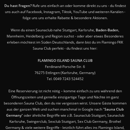
Du hast Fragen?
Rufe uns einfach an oder komme direkt zu uns - du findest
uns auch auf Facebook, Instagram, Tiktok, YouTube und weiteren Kanälen -
folge uns uns erhalte Rabatte & besondere Aktionen.
Wenn du einen Saunaclub nahe Stuttgart, Karlsruhe,
Baden-Baden
,
Mannheim, Heidelberg und Region suchst - oder aber etwas Besonderes
erleben möchtest im Süden Deutschlands, dann bist du im Flamingo FKK
Sauna Club perfekt - du findest uns hier:
FLAMINGO ISLAND SAUNA CLUB
Ferdinand-Porsche-Str. 6
76275 Ettlingen (Karlsruhe, Germany)
Tel. 0049 7243 524452
Eine Reservierung ist nicht nötig – komme einfach zu uns während den
Öffnungszeiten und genieße einzigartige Tage und Nächte im ganz
besonderen Sauna Club, den du nie vergessen wirst. Unsere Gäste kommen
aus der ganzen Welt und suchen manchmal in Google nach "
Sauna Club
Germany
" oder ähnliche Begriffe wie z.B. Saunaclub Stuttgart, Saunaclub
Karlsruhe, Swingerclub, Sexclub Stuttgart, Sex Club Germany, Brothel
Germany & viele weitere Begriffe - letztlich führt alles ins Flamingo Island,