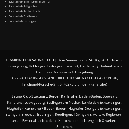
Saunaclub Erkenbrechtsweiler
Saunaclub Erligheim
Saunaclub Eschenbach
Saunaclub Esslingen
Saunaclub Ettlingen
FLAMINGO FKK SAUNA CLUB
| Dein Saunaclub für
Stuttgart
,
Karlsruhe
,
Ludwigsburg, Böblingen, Esslingen, Frankfurt, Heidelberg, Baden-Baden,
Heilbronn, Mannheim & Umgebung
Anfahrt
: FLAMINGO ISLAND FKK CLUB /
SAUNACLUB KARLSRUHE
,
Ferdinand-Porsche-Str. 6, 76275 Ettlingen (Karlsruhe)
Sauna Club Stuttgart
,
Bordell Karlsruhe
, Baden-Baden, Stuttgart,
Karlsruhe, Ludwigsburg, Esslingen am Neckar, Leinfelden-Echterdingen,
Flughafen Karlsruhe / Baden-Baden
, Flughafen Stuttgart Echterdingen,
Ettlingen, Bruchsal, Böblingen, Reutlingen, Tübingen & weitere Regionen –
unser Personal spricht deine Sprache, deutsch, englisch & weitere
Sprachen.