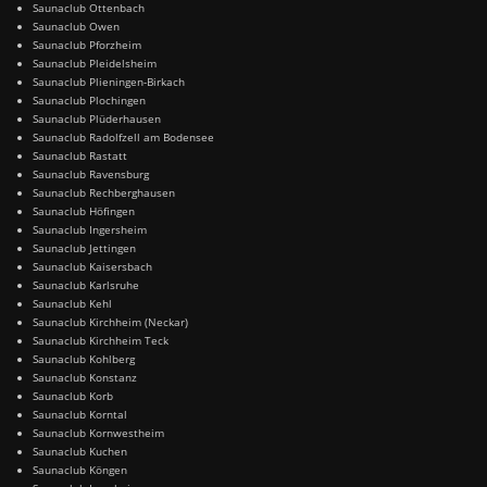
Saunaclub Ottenbach
Saunaclub Owen
Saunaclub Pforzheim
Saunaclub Pleidelsheim
Saunaclub Plieningen-Birkach
Saunaclub Plochingen
Saunaclub Plüderhausen
Saunaclub Radolfzell am Bodensee
Saunaclub Rastatt
Saunaclub Ravensburg
Saunaclub Rechberghausen
Saunaclub Höfingen
Saunaclub Ingersheim
Saunaclub Jettingen
Saunaclub Kaisersbach
Saunaclub Karlsruhe
Saunaclub Kehl
Saunaclub Kirchheim (Neckar)
Saunaclub Kirchheim Teck
Saunaclub Kohlberg
Saunaclub Konstanz
Saunaclub Korb
Saunaclub Korntal
Saunaclub Kornwestheim
Saunaclub Kuchen
Saunaclub Köngen