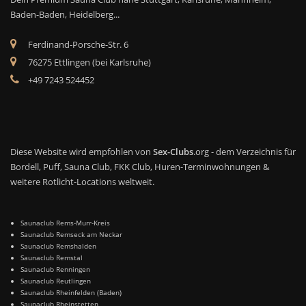
Baden-Baden, Heidelberg...
Ferdinand-Porsche-Str. 6
76275 Ettlingen (bei Karlsruhe)
+49 7243 524452
Diese Website wird empfohlen von
Sex-Clubs
.org - dem Verzeichnis für
Bordell, Puff, Sauna Club, FKK Club, Huren-Terminwohnungen &
weitere Rotlicht-Locations weltweit.
Saunaclub Rems-Murr-Kreis
Saunaclub Remseck am Neckar
Saunaclub Remshalden
Saunaclub Remstal
Saunaclub Renningen
Saunaclub Reutlingen
Saunaclub Rheinfelden (Baden)
Saunaclub Rheinstetten