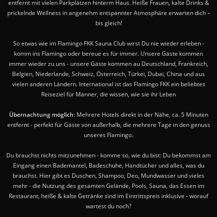
entfernt mit vielen Parkplätzen hinterm Haus. Heiße Frauen, kalte Drinks &
prickelnde Wellness in angenehm entspannter Atmosphäre erwarten dich –
bis gleich!
So etwas wie im Flamingo FKK Sauna Club wirst Du nie wieder erleben -
komm ins Flamingo oder bereue es für immer. Unsere Gäste kommen
immer wieder zu uns - unsere Gäste kommen au Deutschland, Frankreich,
Belgien, Niederlande, Schweiz, Österreich, Türkei, Dubai, China und aus
vielen anderen Ländern. International ist das Flamingo FKK ein beliebtes
Reiseziel für Männer, die wissen, wie sie ihr Leben
Übernachtung möglich
: Mehrere Hotels direkt in der Nähe, ca. 5 Minuten
entfernt - perfekt für Gäste von außerhalb, die mehrere Tage in den genuss
unseres Flamingo.
Du brauchst nichts mitzunehmen - komme so, wie du bist: Du bekommst am
Eingang einen Bademantel, Badeschuhe, Handtücher und alles, was du
brauchst. Hier gibt es Duschen, Shampoo, Deo, Mundwasser und vieles
mehr - die Nutzung des gesamten Gelände, Pools, Sauna, das Essen im
Restaurant, heiße & kalte Getränke sind im Eintrittspreis inklusive - worauf
wartest du noch?