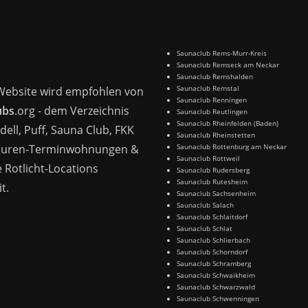
Saunaclub Rems-Murr-Kreis
Saunaclub Remseck am Neckar
Saunaclub Remshalden
Saunaclub Remstal
Website wird empfohlen von
Saunaclub Renningen
ubs
.org - dem Verzeichnis
Saunaclub Reutlingen
Saunaclub Rheinfelden (Baden)
dell, Puff, Sauna Club, FKK
Saunaclub Rheinstetten
Huren-Terminwohnungen &
Saunaclub Rottenburg am Neckar
Saunaclub Rottweil
 Rotlicht-Locations
Saunaclub Rudersberg
Saunaclub Rutesheim
t.
Saunaclub Sachsenheim
Saunaclub Salach
Saunaclub Schlaitdorf
Saunaclub Schlat
Saunaclub Schlierbach
Saunaclub Schorndorf
Saunaclub Schramberg
Saunaclub Schwaikheim
Saunaclub Schwarzwald
Saunaclub Schwenningen