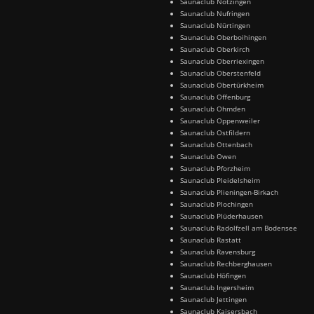
Saunaclub Notzingen
Saunaclub Nufringen
Saunaclub Nürtingen
Saunaclub Oberboihingen
Saunaclub Oberkirch
Saunaclub Oberriexingen
Saunaclub Oberstenfeld
Saunaclub Obertürkheim
Saunaclub Offenburg
Saunaclub Ohmden
Saunaclub Oppenweiler
Saunaclub Ostfildern
Saunaclub Ottenbach
Saunaclub Owen
Saunaclub Pforzheim
Saunaclub Pleidelsheim
Saunaclub Plieningen-Birkach
Saunaclub Plochingen
Saunaclub Plüderhausen
Saunaclub Radolfzell am Bodensee
Saunaclub Rastatt
Saunaclub Ravensburg
Saunaclub Rechberghausen
Saunaclub Höfingen
Saunaclub Ingersheim
Saunaclub Jettingen
Saunaclub Kaisersbach