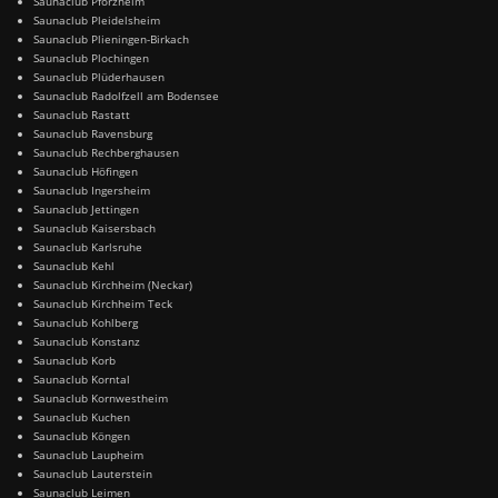
Saunaclub Pforzheim
Saunaclub Pleidelsheim
Saunaclub Plieningen-Birkach
Saunaclub Plochingen
Saunaclub Plüderhausen
Saunaclub Radolfzell am Bodensee
Saunaclub Rastatt
Saunaclub Ravensburg
Saunaclub Rechberghausen
Saunaclub Höfingen
Saunaclub Ingersheim
Saunaclub Jettingen
Saunaclub Kaisersbach
Saunaclub Karlsruhe
Saunaclub Kehl
Saunaclub Kirchheim (Neckar)
Saunaclub Kirchheim Teck
Saunaclub Kohlberg
Saunaclub Konstanz
Saunaclub Korb
Saunaclub Korntal
Saunaclub Kornwestheim
Saunaclub Kuchen
Saunaclub Köngen
Saunaclub Laupheim
Saunaclub Lauterstein
Saunaclub Leimen