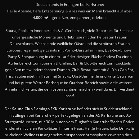
Deutschlands in Ettlingen bei Karlsruhe:
Heiße Abende, tiefe Entspannung & alles was ein Mann braucht auf
über
4.000 m²
– genießen, entspannen, erleben:
Sauna, Pools im Innenbereich & Außenbereich, viele Separees für Ekstase,
unvergessliche Momente und Erlebnisse mit den heißesten Frauen
Deutschlands. Wechselnde weibliche Gäste und die schönsten Frauen
Europas, regelmäßige Events mit Porno-Darstellerinnen, Live-Sex-Shows,
Party & Entspannung in einem - auf der riesigen Fläche findest Du einen
Außenbereich zum Sonnen & Chillen, Bar & Club-Bereich zum Cocktails
genießen mit wunderschönen Damen, Club-Restaurant mit All You Can Eat,
frisch zubereitet im Haus, mit Snacks, Obst-Bar, heiße und kalte Getränke
und bei gutem Wetter Barbeque im Outdoor-Bereich sowie viele weitere
Annehmlichkeiten, die dein Leben schöner machen - weil du es Dir verdient
hast!
Der
Sauna Club Flamingo FKK Karlsruhe
befindet sich in Süddeutschland –
in Ettlingen bei Karlsruhe – perfekt gelegen an der A5 Karlsruhe und A5
Stuttgart/München, nur 30 Minuten vom Flughafen Karlsruhe/Baden-Baden
entfernt mit vielen Parkplätzen hinterm Haus. Heiße Frauen, kalte Drinks &
prickelnde Wellness in angenehm entspannter Atmosphäre erwarten dich –