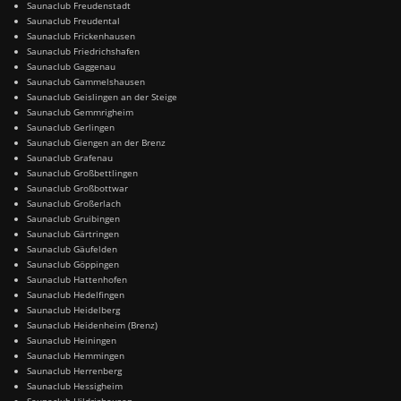
Saunaclub Freudenstadt
Saunaclub Freudental
Saunaclub Frickenhausen
Saunaclub Friedrichshafen
Saunaclub Gaggenau
Saunaclub Gammelshausen
Saunaclub Geislingen an der Steige
Saunaclub Gemmrigheim
Saunaclub Gerlingen
Saunaclub Giengen an der Brenz
Saunaclub Grafenau
Saunaclub Großbettlingen
Saunaclub Großbottwar
Saunaclub Großerlach
Saunaclub Gruibingen
Saunaclub Gärtringen
Saunaclub Gäufelden
Saunaclub Göppingen
Saunaclub Hattenhofen
Saunaclub Hedelfingen
Saunaclub Heidelberg
Saunaclub Heidenheim (Brenz)
Saunaclub Heiningen
Saunaclub Hemmingen
Saunaclub Herrenberg
Saunaclub Hessigheim
Saunaclub Hildrizhausen