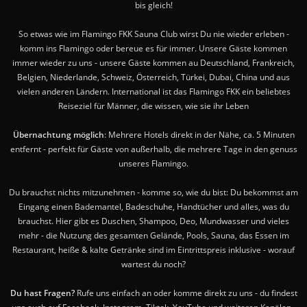
bis gleich!
So etwas wie im Flamingo FKK Sauna Club wirst Du nie wieder erleben -
komm ins Flamingo oder bereue es für immer. Unsere Gäste kommen
immer wieder zu uns - unsere Gäste kommen au Deutschland, Frankreich,
Belgien, Niederlande, Schweiz, Österreich, Türkei, Dubai, China und aus
vielen anderen Ländern. International ist das Flamingo FKK ein beliebtes
Reiseziel für Männer, die wissen, wie sie ihr Leben
Übernachtung möglich
: Mehrere Hotels direkt in der Nähe, ca. 5 Minuten
entfernt - perfekt für Gäste von außerhalb, die mehrere Tage in den genuss
unseres Flamingo.
Du brauchst nichts mitzunehmen - komme so, wie du bist: Du bekommst am
Eingang einen Bademantel, Badeschuhe, Handtücher und alles, was du
brauchst. Hier gibt es Duschen, Shampoo, Deo, Mundwasser und vieles
mehr - die Nutzung des gesamten Gelände, Pools, Sauna, das Essen im
Restaurant, heiße & kalte Getränke sind im Eintrittspreis inklusive - worauf
wartest du noch?
Du hast Fragen?
Rufe uns einfach an oder komme direkt zu uns - du findest