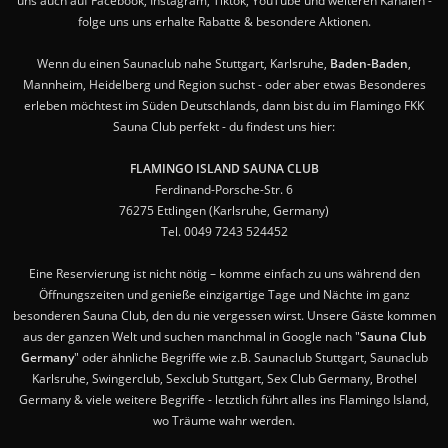
uns auch auf Facebook, Instagram, Tiktok, YouTube und weiteren Kanälen -
folge uns uns erhalte Rabatte & besondere Aktionen.
Wenn du einen Saunaclub nahe Stuttgart, Karlsruhe,
Baden-Baden
,
Mannheim, Heidelberg und Region suchst - oder aber etwas Besonderes
erleben möchtest im Süden Deutschlands, dann bist du im Flamingo FKK
Sauna Club perfekt - du findest uns hier:
FLAMINGO ISLAND SAUNA CLUB
Ferdinand-Porsche-Str. 6
76275 Ettlingen (Karlsruhe, Germany)
Tel. 0049 7243 524452
Eine Reservierung ist nicht nötig – komme einfach zu uns während den
Öffnungszeiten und genieße einzigartige Tage und Nächte im ganz
besonderen Sauna Club, den du nie vergessen wirst. Unsere Gäste kommen
aus der ganzen Welt und suchen manchmal in Google nach "
Sauna Club
Germany
" oder ähnliche Begriffe wie z.B. Saunaclub Stuttgart, Saunaclub
Karlsruhe, Swingerclub, Sexclub Stuttgart, Sex Club Germany, Brothel
Germany & viele weitere Begriffe - letztlich führt alles ins Flamingo Island,
wo Träume wahr werden.