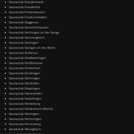
Saunaclub Freudenstadt
Saunaclub Freudental
Saunaclub Frickenhausen
Saunaclub Friedrichshafen
Saunaclub Gaggenau
Saunaclub Gammelshausen
Saunaclub Geislingen an der Steige
Saunaclub Gemmrigheim
Saunaclub Gerlingen
Saunaclub Giengen an der Brenz
Saunaclub Grafenau
Saunaclub Großbettlingen
Saunaclub Großbottwar
Saunaclub Großerlach
Saunaclub Gruibingen
Saunaclub Gärtringen
Saunaclub Gäufelden
Saunaclub Göppingen
Saunaclub Hattenhofen
Saunaclub Hedelfingen
Saunaclub Heidelberg
Saunaclub Heidenheim (Brenz)
Saunaclub Heiningen
Saunaclub Hemmingen
Saunaclub Herrenberg
Saunaclub Hessigheim
Saunaclub Hildrizhausen