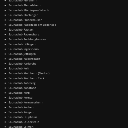
Saunaclub Pforzheim
Saunaclub Pleidelsheim
Saunaclub Plieningen-Birkach
Saunaclub Plochingen
Saunaclub Plüderhausen
Saunaclub Radolfzell am Bodensee
Saunaclub Rastatt
Saunaclub Ravensburg
Saunaclub Rechberghausen
Saunaclub Höfingen
Saunaclub Ingersheim
Saunaclub Jettingen
Saunaclub Kaisersbach
Saunaclub Karlsruhe
Saunaclub Kehl
Saunaclub Kirchheim (Neckar)
Saunaclub Kirchheim Teck
Saunaclub Kohlberg
Saunaclub Konstanz
Saunaclub Korb
Saunaclub Korntal
Saunaclub Kornwestheim
Saunaclub Kuchen
Saunaclub Köngen
Saunaclub Laupheim
Saunaclub Lauterstein
Saunaclub Leimen