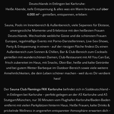
Deutschlands in Ettlingen bei Karlsruhe:
Heiße Abende, tiefe Entspannung & alles was ein Mann braucht auf
über
4.000 m²
– genießen, entspannen, erleben:
Sauna, Pools im Innenbereich & Außenbereich, viele Separees für Ekstase,
unvergessliche Momente und Erlebnisse mit den heißesten Frauen
Deutschlands. Wechselnde weibliche Gäste und die schönsten Frauen
Europas, regelmäßige Events mit Porno-Darstellerinnen, Live-Sex-Shows,
Party & Entspannung in einem - auf der riesigen Fläche findest Du einen
Außenbereich zum Sonnen & Chillen, Bar & Club-Bereich zum Cocktails
genießen mit wunderschönen Damen, Club-Restaurant mit All You Can Eat,
frisch zubereitet im Haus, mit Snacks, Obst-Bar, heiße und kalte Getränke
und bei gutem Wetter Barbeque im Outdoor-Bereich sowie viele weitere
Annehmlichkeiten, die dein Leben schöner machen - weil du es Dir verdient
hast!
Der
Sauna Club Flamingo FKK Karlsruhe
befindet sich in Süddeutschland –
in Ettlingen bei Karlsruhe – perfekt gelegen an der A5 Karlsruhe und A5
Stuttgart/München, nur 30 Minuten vom Flughafen Karlsruhe/Baden-Baden
entfernt mit vielen Parkplätzen hinterm Haus. Heiße Frauen, kalte Drinks &
prickelnde Wellness in angenehm entspannter Atmosphäre erwarten dich –