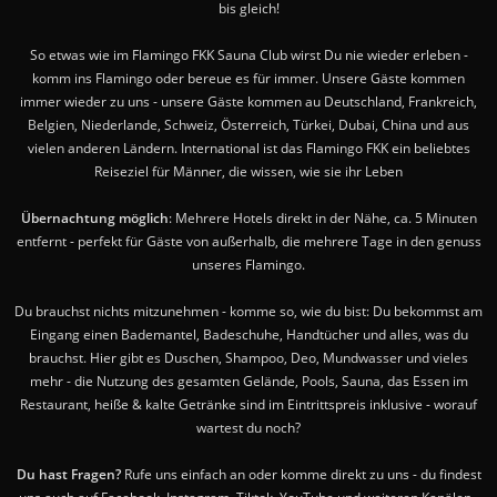
bis gleich!
So etwas wie im Flamingo FKK Sauna Club wirst Du nie wieder erleben -
komm ins Flamingo oder bereue es für immer. Unsere Gäste kommen
immer wieder zu uns - unsere Gäste kommen au Deutschland, Frankreich,
Belgien, Niederlande, Schweiz, Österreich, Türkei, Dubai, China und aus
vielen anderen Ländern. International ist das Flamingo FKK ein beliebtes
Reiseziel für Männer, die wissen, wie sie ihr Leben
Übernachtung möglich
: Mehrere Hotels direkt in der Nähe, ca. 5 Minuten
entfernt - perfekt für Gäste von außerhalb, die mehrere Tage in den genuss
unseres Flamingo.
Du brauchst nichts mitzunehmen - komme so, wie du bist: Du bekommst am
Eingang einen Bademantel, Badeschuhe, Handtücher und alles, was du
brauchst. Hier gibt es Duschen, Shampoo, Deo, Mundwasser und vieles
mehr - die Nutzung des gesamten Gelände, Pools, Sauna, das Essen im
Restaurant, heiße & kalte Getränke sind im Eintrittspreis inklusive - worauf
wartest du noch?
Du hast Fragen?
Rufe uns einfach an oder komme direkt zu uns - du findest