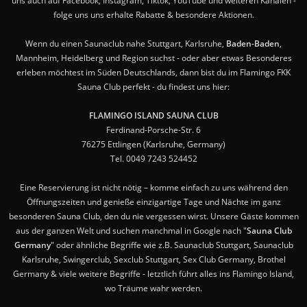
uns auch auf Facebook, Instagram, Tiktok, YouTube und weiteren Kanälen -
folge uns uns erhalte Rabatte & besondere Aktionen.
Wenn du einen Saunaclub nahe Stuttgart, Karlsruhe,
Baden-Baden
,
Mannheim, Heidelberg und Region suchst - oder aber etwas Besonderes
erleben möchtest im Süden Deutschlands, dann bist du im Flamingo FKK
Sauna Club perfekt - du findest uns hier:
FLAMINGO ISLAND SAUNA CLUB
Ferdinand-Porsche-Str. 6
76275 Ettlingen (Karlsruhe, Germany)
Tel. 0049 7243 524452
Eine Reservierung ist nicht nötig – komme einfach zu uns während den
Öffnungszeiten und genieße einzigartige Tage und Nächte im ganz
besonderen Sauna Club, den du nie vergessen wirst. Unsere Gäste kommen
aus der ganzen Welt und suchen manchmal in Google nach "
Sauna Club
Germany
" oder ähnliche Begriffe wie z.B. Saunaclub Stuttgart, Saunaclub
Karlsruhe, Swingerclub, Sexclub Stuttgart, Sex Club Germany, Brothel
Germany & viele weitere Begriffe - letztlich führt alles ins Flamingo Island,
wo Träume wahr werden.