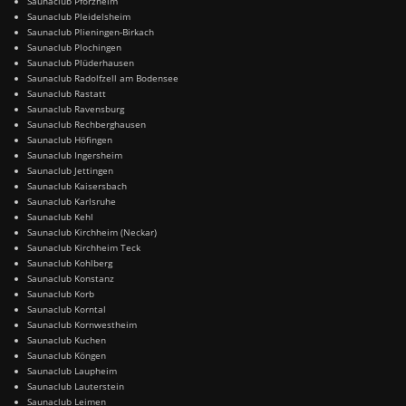
Saunaclub Pforzheim
Saunaclub Pleidelsheim
Saunaclub Plieningen-Birkach
Saunaclub Plochingen
Saunaclub Plüderhausen
Saunaclub Radolfzell am Bodensee
Saunaclub Rastatt
Saunaclub Ravensburg
Saunaclub Rechberghausen
Saunaclub Höfingen
Saunaclub Ingersheim
Saunaclub Jettingen
Saunaclub Kaisersbach
Saunaclub Karlsruhe
Saunaclub Kehl
Saunaclub Kirchheim (Neckar)
Saunaclub Kirchheim Teck
Saunaclub Kohlberg
Saunaclub Konstanz
Saunaclub Korb
Saunaclub Korntal
Saunaclub Kornwestheim
Saunaclub Kuchen
Saunaclub Köngen
Saunaclub Laupheim
Saunaclub Lauterstein
Saunaclub Leimen