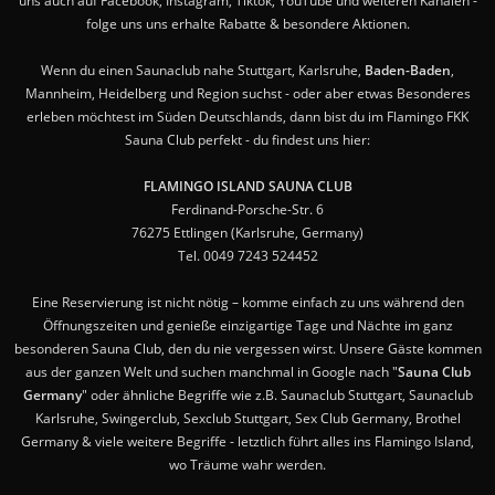
uns auch auf Facebook, Instagram, Tiktok, YouTube und weiteren Kanälen -
folge uns uns erhalte Rabatte & besondere Aktionen.
Wenn du einen Saunaclub nahe Stuttgart, Karlsruhe,
Baden-Baden
,
Mannheim, Heidelberg und Region suchst - oder aber etwas Besonderes
erleben möchtest im Süden Deutschlands, dann bist du im Flamingo FKK
Sauna Club perfekt - du findest uns hier:
FLAMINGO ISLAND SAUNA CLUB
Ferdinand-Porsche-Str. 6
76275 Ettlingen (Karlsruhe, Germany)
Tel. 0049 7243 524452
Eine Reservierung ist nicht nötig – komme einfach zu uns während den
Öffnungszeiten und genieße einzigartige Tage und Nächte im ganz
besonderen Sauna Club, den du nie vergessen wirst. Unsere Gäste kommen
aus der ganzen Welt und suchen manchmal in Google nach "
Sauna Club
Germany
" oder ähnliche Begriffe wie z.B. Saunaclub Stuttgart, Saunaclub
Karlsruhe, Swingerclub, Sexclub Stuttgart, Sex Club Germany, Brothel
Germany & viele weitere Begriffe - letztlich führt alles ins Flamingo Island,
wo Träume wahr werden.