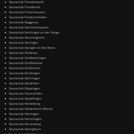
Saunaclub Freudenstadt
Saunaclub Freudental
Saunaclub Frickenhausen
Saunaclub Friedrichshafen
Saunaclub Gaggenau
Saunaclub Gammelshausen
Saunaclub Geislingen an der Steige
Saunaclub Gemmrigheim
Saunaclub Gerlingen
Saunaclub Giengen an der Brenz
Saunaclub Grafenau
Saunaclub Großbettlingen
Saunaclub Großbottwar
Saunaclub Großerlach
Saunaclub Gruibingen
Saunaclub Gärtringen
Saunaclub Gäufelden
Saunaclub Göppingen
Saunaclub Hattenhofen
Saunaclub Hedelfingen
Saunaclub Heidelberg
Saunaclub Heidenheim (Brenz)
Saunaclub Heiningen
Saunaclub Hemmingen
Saunaclub Herrenberg
Saunaclub Hessigheim
Saunaclub Hildrizhausen