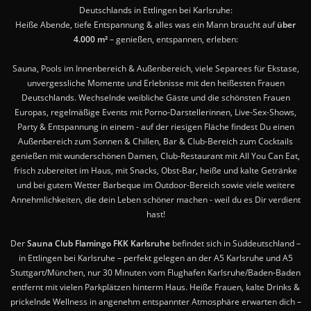
Deutschlands in Ettlingen bei Karlsruhe:
Heiße Abende, tiefe Entspannung & alles was ein Mann braucht auf
über
4.000 m²
– genießen, entspannen, erleben:
Sauna, Pools im Innenbereich & Außenbereich, viele Separees für Ekstase,
unvergessliche Momente und Erlebnisse mit den heißesten Frauen
Deutschlands. Wechselnde weibliche Gäste und die schönsten Frauen
Europas, regelmäßige Events mit Porno-Darstellerinnen, Live-Sex-Shows,
Party & Entspannung in einem - auf der riesigen Fläche findest Du einen
Außenbereich zum Sonnen & Chillen, Bar & Club-Bereich zum Cocktails
genießen mit wunderschönen Damen, Club-Restaurant mit All You Can Eat,
frisch zubereitet im Haus, mit Snacks, Obst-Bar, heiße und kalte Getränke
und bei gutem Wetter Barbeque im Outdoor-Bereich sowie viele weitere
Annehmlichkeiten, die dein Leben schöner machen - weil du es Dir verdient
hast!
Der
Sauna Club Flamingo FKK Karlsruhe
befindet sich in Süddeutschland –
in Ettlingen bei Karlsruhe – perfekt gelegen an der A5 Karlsruhe und A5
Stuttgart/München, nur 30 Minuten vom Flughafen Karlsruhe/Baden-Baden
entfernt mit vielen Parkplätzen hinterm Haus. Heiße Frauen, kalte Drinks &
prickelnde Wellness in angenehm entspannter Atmosphäre erwarten dich –