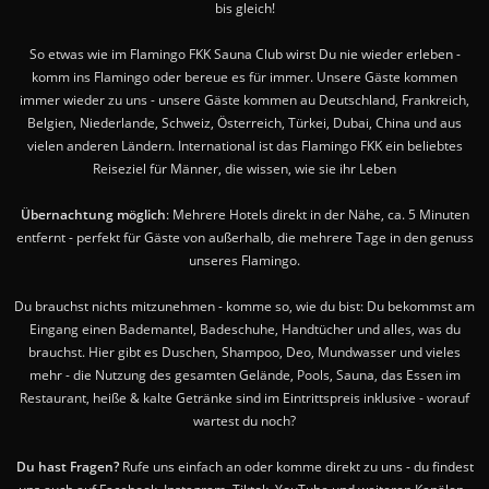
bis gleich!
So etwas wie im Flamingo FKK Sauna Club wirst Du nie wieder erleben -
komm ins Flamingo oder bereue es für immer. Unsere Gäste kommen
immer wieder zu uns - unsere Gäste kommen au Deutschland, Frankreich,
Belgien, Niederlande, Schweiz, Österreich, Türkei, Dubai, China und aus
vielen anderen Ländern. International ist das Flamingo FKK ein beliebtes
Reiseziel für Männer, die wissen, wie sie ihr Leben
Übernachtung möglich
: Mehrere Hotels direkt in der Nähe, ca. 5 Minuten
entfernt - perfekt für Gäste von außerhalb, die mehrere Tage in den genuss
unseres Flamingo.
Du brauchst nichts mitzunehmen - komme so, wie du bist: Du bekommst am
Eingang einen Bademantel, Badeschuhe, Handtücher und alles, was du
brauchst. Hier gibt es Duschen, Shampoo, Deo, Mundwasser und vieles
mehr - die Nutzung des gesamten Gelände, Pools, Sauna, das Essen im
Restaurant, heiße & kalte Getränke sind im Eintrittspreis inklusive - worauf
wartest du noch?
Du hast Fragen?
Rufe uns einfach an oder komme direkt zu uns - du findest