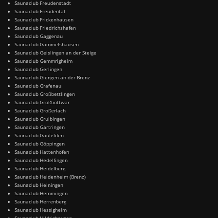
Saunaclub Freudenstadt
Saunaclub Freudental
Saunaclub Frickenhausen
Saunaclub Friedrichshafen
Saunaclub Gaggenau
Saunaclub Gammelshausen
Saunaclub Geislingen an der Steige
Saunaclub Gemmrigheim
Saunaclub Gerlingen
Saunaclub Giengen an der Brenz
Saunaclub Grafenau
Saunaclub Großbettlingen
Saunaclub Großbottwar
Saunaclub Großerlach
Saunaclub Gruibingen
Saunaclub Gärtringen
Saunaclub Gäufelden
Saunaclub Göppingen
Saunaclub Hattenhofen
Saunaclub Hedelfingen
Saunaclub Heidelberg
Saunaclub Heidenheim (Brenz)
Saunaclub Heiningen
Saunaclub Hemmingen
Saunaclub Herrenberg
Saunaclub Hessigheim
Saunaclub Hildrizhausen