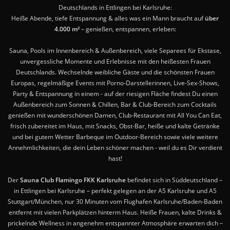
Deutschlands in Ettlingen bei Karlsruhe:
Heiße Abende, tiefe Entspannung & alles was ein Mann braucht auf
über
4.000 m²
– genießen, entspannen, erleben:
Sauna, Pools im Innenbereich & Außenbereich, viele Separees für Ekstase,
unvergessliche Momente und Erlebnisse mit den heißesten Frauen
Deutschlands. Wechselnde weibliche Gäste und die schönsten Frauen
Europas, regelmäßige Events mit Porno-Darstellerinnen, Live-Sex-Shows,
Party & Entspannung in einem - auf der riesigen Fläche findest Du einen
Außenbereich zum Sonnen & Chillen, Bar & Club-Bereich zum Cocktails
genießen mit wunderschönen Damen, Club-Restaurant mit All You Can Eat,
frisch zubereitet im Haus, mit Snacks, Obst-Bar, heiße und kalte Getränke
und bei gutem Wetter Barbeque im Outdoor-Bereich sowie viele weitere
Annehmlichkeiten, die dein Leben schöner machen - weil du es Dir verdient
hast!
Der
Sauna Club Flamingo FKK Karlsruhe
befindet sich in Süddeutschland –
in Ettlingen bei Karlsruhe – perfekt gelegen an der A5 Karlsruhe und A5
Stuttgart/München, nur 30 Minuten vom Flughafen Karlsruhe/Baden-Baden
entfernt mit vielen Parkplätzen hinterm Haus. Heiße Frauen, kalte Drinks &
prickelnde Wellness in angenehm entspannter Atmosphäre erwarten dich –