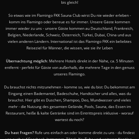
bis gleich!
So etwas wie im Flamingo FKK Sauna Club wirst Du nie wieder erleben -
komm ins Flamingo oder bereue es für immer. Unsere Gäste kommen
immer wieder zu uns - unsere Gäste kommen au Deutschland, Frankreich,
Belgien, Niederlande, Schweiz, Österreich, Türkei, Dubai, China und aus
vielen anderen Ländern. International ist das Flamingo FKK ein beliebtes
Reiseziel für Männer, die wissen, wie sie ihr Leben
Übernachtung möglich
: Mehrere Hotels direkt in der Nähe, ca. 5 Minuten
entfernt - perfekt für Gäste von außerhalb, die mehrere Tage in den genuss
unseres Flamingo.
Du brauchst nichts mitzunehmen - komme so, wie du bist: Du bekommst am
Eingang einen Bademantel, Badeschuhe, Handtücher und alles, was du
brauchst. Hier gibt es Duschen, Shampoo, Deo, Mundwasser und vieles
mehr - die Nutzung des gesamten Gelände, Pools, Sauna, das Essen im
Restaurant, heiße & kalte Getränke sind im Eintrittspreis inklusive - worauf
wartest du noch?
Du hast Fragen?
Rufe uns einfach an oder komme direkt zu uns - du findest