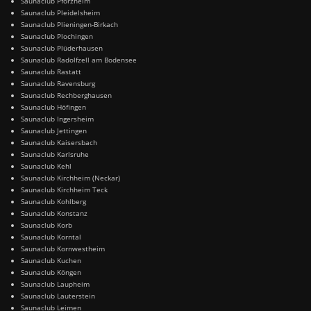
Saunaclub Pforzheim
Saunaclub Pleidelsheim
Saunaclub Plieningen-Birkach
Saunaclub Plochingen
Saunaclub Plüderhausen
Saunaclub Radolfzell am Bodensee
Saunaclub Rastatt
Saunaclub Ravensburg
Saunaclub Rechberghausen
Saunaclub Höfingen
Saunaclub Ingersheim
Saunaclub Jettingen
Saunaclub Kaisersbach
Saunaclub Karlsruhe
Saunaclub Kehl
Saunaclub Kirchheim (Neckar)
Saunaclub Kirchheim Teck
Saunaclub Kohlberg
Saunaclub Konstanz
Saunaclub Korb
Saunaclub Korntal
Saunaclub Kornwestheim
Saunaclub Kuchen
Saunaclub Köngen
Saunaclub Laupheim
Saunaclub Lauterstein
Saunaclub Leimen