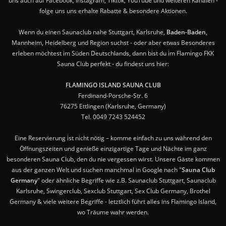
uns auch auf Facebook, Instagram, Tiktok, YouTube und weiteren Kanälen -
folge uns uns erhalte Rabatte & besondere Aktionen.
Wenn du einen Saunaclub nahe Stuttgart, Karlsruhe,
Baden-Baden
,
Mannheim, Heidelberg und Region suchst - oder aber etwas Besonderes
erleben möchtest im Süden Deutschlands, dann bist du im Flamingo FKK
Sauna Club perfekt - du findest uns hier:
FLAMINGO ISLAND SAUNA CLUB
Ferdinand-Porsche-Str. 6
76275 Ettlingen (Karlsruhe, Germany)
Tel. 0049 7243 524452
Eine Reservierung ist nicht nötig – komme einfach zu uns während den
Öffnungszeiten und genieße einzigartige Tage und Nächte im ganz
besonderen Sauna Club, den du nie vergessen wirst. Unsere Gäste kommen
aus der ganzen Welt und suchen manchmal in Google nach "
Sauna Club
Germany
" oder ähnliche Begriffe wie z.B. Saunaclub Stuttgart, Saunaclub
Karlsruhe, Swingerclub, Sexclub Stuttgart, Sex Club Germany, Brothel
Germany & viele weitere Begriffe - letztlich führt alles ins Flamingo Island,
wo Träume wahr werden.