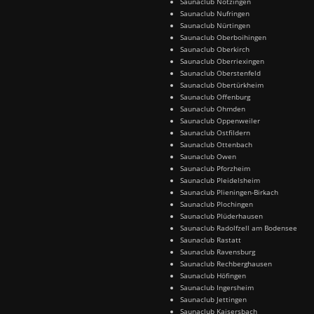
Saunaclub Notzingen
Saunaclub Nufringen
Saunaclub Nürtingen
Saunaclub Oberboihingen
Saunaclub Oberkirch
Saunaclub Oberriexingen
Saunaclub Oberstenfeld
Saunaclub Obertürkheim
Saunaclub Offenburg
Saunaclub Ohmden
Saunaclub Oppenweiler
Saunaclub Ostfildern
Saunaclub Ottenbach
Saunaclub Owen
Saunaclub Pforzheim
Saunaclub Pleidelsheim
Saunaclub Plieningen-Birkach
Saunaclub Plochingen
Saunaclub Plüderhausen
Saunaclub Radolfzell am Bodensee
Saunaclub Rastatt
Saunaclub Ravensburg
Saunaclub Rechberghausen
Saunaclub Höfingen
Saunaclub Ingersheim
Saunaclub Jettingen
Saunaclub Kaisersbach