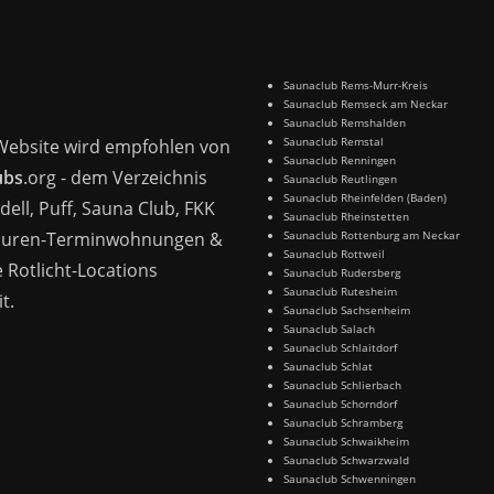
Saunaclub Rems-Murr-Kreis
Saunaclub Remseck am Neckar
Saunaclub Remshalden
Saunaclub Remstal
Website wird empfohlen von
Saunaclub Renningen
ubs
.org - dem Verzeichnis
Saunaclub Reutlingen
Saunaclub Rheinfelden (Baden)
dell, Puff, Sauna Club, FKK
Saunaclub Rheinstetten
Huren-Terminwohnungen &
Saunaclub Rottenburg am Neckar
Saunaclub Rottweil
 Rotlicht-Locations
Saunaclub Rudersberg
Saunaclub Rutesheim
t.
Saunaclub Sachsenheim
Saunaclub Salach
Saunaclub Schlaitdorf
Saunaclub Schlat
Saunaclub Schlierbach
Saunaclub Schorndorf
Saunaclub Schramberg
Saunaclub Schwaikheim
Saunaclub Schwarzwald
Saunaclub Schwenningen