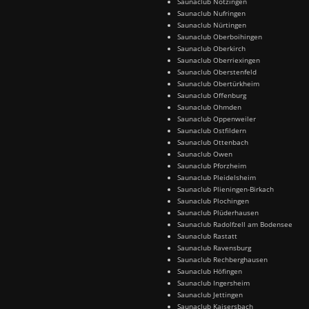
Saunaclub Notzingen
Saunaclub Nufringen
Saunaclub Nürtingen
Saunaclub Oberboihingen
Saunaclub Oberkirch
Saunaclub Oberriexingen
Saunaclub Oberstenfeld
Saunaclub Obertürkheim
Saunaclub Offenburg
Saunaclub Ohmden
Saunaclub Oppenweiler
Saunaclub Ostfildern
Saunaclub Ottenbach
Saunaclub Owen
Saunaclub Pforzheim
Saunaclub Pleidelsheim
Saunaclub Plieningen-Birkach
Saunaclub Plochingen
Saunaclub Plüderhausen
Saunaclub Radolfzell am Bodensee
Saunaclub Rastatt
Saunaclub Ravensburg
Saunaclub Rechberghausen
Saunaclub Höfingen
Saunaclub Ingersheim
Saunaclub Jettingen
Saunaclub Kaisersbach