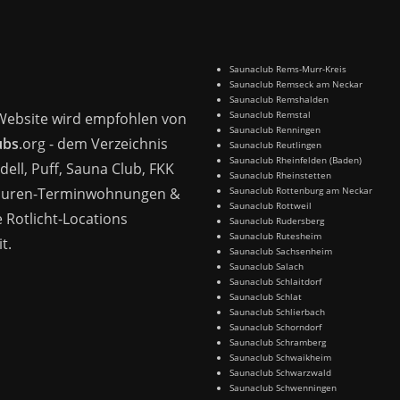
Saunaclub Rems-Murr-Kreis
Saunaclub Remseck am Neckar
Saunaclub Remshalden
Saunaclub Remstal
Website wird empfohlen von
Saunaclub Renningen
ubs
.org - dem Verzeichnis
Saunaclub Reutlingen
Saunaclub Rheinfelden (Baden)
dell, Puff, Sauna Club, FKK
Saunaclub Rheinstetten
Huren-Terminwohnungen &
Saunaclub Rottenburg am Neckar
Saunaclub Rottweil
 Rotlicht-Locations
Saunaclub Rudersberg
Saunaclub Rutesheim
t.
Saunaclub Sachsenheim
Saunaclub Salach
Saunaclub Schlaitdorf
Saunaclub Schlat
Saunaclub Schlierbach
Saunaclub Schorndorf
Saunaclub Schramberg
Saunaclub Schwaikheim
Saunaclub Schwarzwald
Saunaclub Schwenningen