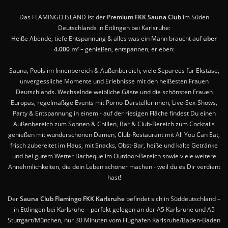
Das FLAMINGO ISLAND ist der
Premium FKK Sauna Club
im Süden
Deutschlands in Ettlingen bei Karlsruhe:
Heiße Abende, tiefe Entspannung & alles was ein Mann braucht auf
über
4.000 m²
– genießen, entspannen, erleben:
Sauna, Pools im Innenbereich & Außenbereich, viele Separees für Ekstase,
unvergessliche Momente und Erlebnisse mit den heißesten Frauen
Deutschlands. Wechselnde weibliche Gäste und die schönsten Frauen
Europas, regelmäßige Events mit Porno-Darstellerinnen, Live-Sex-Shows,
Party & Entspannung in einem - auf der riesigen Fläche findest Du einen
Außenbereich zum Sonnen & Chillen, Bar & Club-Bereich zum Cocktails
genießen mit wunderschönen Damen, Club-Restaurant mit All You Can Eat,
frisch zubereitet im Haus, mit Snacks, Obst-Bar, heiße und kalte Getränke
und bei gutem Wetter Barbeque im Outdoor-Bereich sowie viele weitere
Annehmlichkeiten, die dein Leben schöner machen - weil du es Dir verdient
hast!
Der
Sauna Club Flamingo FKK Karlsruhe
befindet sich in Süddeutschland –
in Ettlingen bei Karlsruhe – perfekt gelegen an der A5 Karlsruhe und A5
Stuttgart/München, nur 30 Minuten vom Flughafen Karlsruhe/Baden-Baden