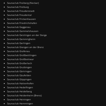
Saunaclub Freiberg (Neckar)
Saunaclub Freiburg
Saunaclub Freudenstadt
Saunaclub Freudental
Saunaclub Frickenhausen
Saunaclub Friedrichshafen
Saunaclub Gaggenau
Saunaclub Gammelshausen
Saunaclub Geislingen an der Steige
Saunaclub Gemmrigheim
Saunaclub Gerlingen
Saunaclub Giengen an der Brenz
Saunaclub Grafenau
Saunaclub Großbettlingen
Saunaclub Großbottwar
Saunaclub Großerlach
Saunaclub Gruibingen
Saunaclub Gärtringen
Saunaclub Gäufelden
Saunaclub Göppingen
Saunaclub Hattenhofen
Saunaclub Hedelfingen
Saunaclub Heidelberg
Saunaclub Heidenheim (Brenz)
Saunaclub Heiningen
Saunaclub Hemmingen