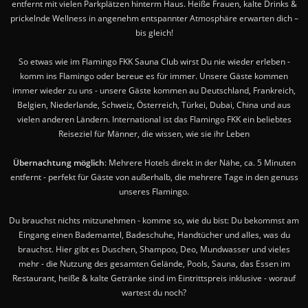
entfernt mit vielen Parkplätzen hinterm Haus. Heiße Frauen, kalte Drinks &
prickelnde Wellness in angenehm entspannter Atmosphäre erwarten dich –
bis gleich!
So etwas wie im Flamingo FKK Sauna Club wirst Du nie wieder erleben -
komm ins Flamingo oder bereue es für immer. Unsere Gäste kommen
immer wieder zu uns - unsere Gäste kommen au Deutschland, Frankreich,
Belgien, Niederlande, Schweiz, Österreich, Türkei, Dubai, China und aus
vielen anderen Ländern. International ist das Flamingo FKK ein beliebtes
Reiseziel für Männer, die wissen, wie sie ihr Leben
Übernachtung möglich
: Mehrere Hotels direkt in der Nähe, ca. 5 Minuten
entfernt - perfekt für Gäste von außerhalb, die mehrere Tage in den genuss
unseres Flamingo.
Du brauchst nichts mitzunehmen - komme so, wie du bist: Du bekommst am
Eingang einen Bademantel, Badeschuhe, Handtücher und alles, was du
brauchst. Hier gibt es Duschen, Shampoo, Deo, Mundwasser und vieles
mehr - die Nutzung des gesamten Gelände, Pools, Sauna, das Essen im
Restaurant, heiße & kalte Getränke sind im Eintrittspreis inklusive - worauf
wartest du noch?