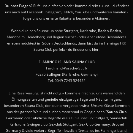
Du hast Fragen?
Rufe uns einfach an oder komme direkt zu uns - du findest
uns auch auf Facebook, Instagram, Tiktok, YouTube und weiteren Kanälen -
folge uns uns erhalte Rabatte & besondere Aktionen.
Wenn du einen Saunaclub nahe Stuttgart, Karlsruhe,
Baden-Baden
,
Mannheim, Heidelberg und Region suchst - oder aber etwas Besonderes
erleben möchtest im Süden Deutschlands, dann bist du im Flamingo FKK
Sauna Club perfekt - du findest uns hier:
FLAMINGO ISLAND SAUNA CLUB
Ferdinand-Porsche-Str. 6
76275 Ettlingen (Karlsruhe, Germany)
Tel. 0049 7243 524452
Eine Reservierung ist nicht nötig – komme einfach zu uns während den
Öffnungszeiten und genieße einzigartige Tage und Nächte im ganz
besonderen Sauna Club, den du nie vergessen wirst. Unsere Gäste kommen
aus der ganzen Welt und suchen manchmal in Google nach "
Sauna Club
Germany
" oder ähnliche Begriffe wie z.B. Saunaclub Stuttgart, Saunaclub
Karlsruhe, Swingerclub, Sexclub Stuttgart, Sex Club Germany, Brothel
Germany & viele weitere Begriffe - letztlich führt alles ins Flamingo Island,