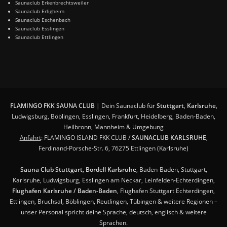
Saunaclub Erkenbrechtsweiler
Saunaclub Erligheim
Saunaclub Eschenbach
Saunaclub Esslingen
Saunaclub Ettlingen
FLAMINGO FKK SAUNA CLUB
| Dein Saunaclub für
Stuttgart
,
Karlsruhe
,
Ludwigsburg, Böblingen, Esslingen, Frankfurt, Heidelberg, Baden-Baden,
Heilbronn, Mannheim & Umgebung
Anfahrt
: FLAMINGO ISLAND FKK CLUB /
SAUNACLUB KARLSRUHE
,
Ferdinand-Porsche-Str. 6, 76275 Ettlingen (Karlsruhe)
Sauna Club Stuttgart
,
Bordell Karlsruhe
, Baden-Baden, Stuttgart,
Karlsruhe, Ludwigsburg, Esslingen am Neckar, Leinfelden-Echterdingen,
Flughafen Karlsruhe / Baden-Baden
, Flughafen Stuttgart Echterdingen,
Ettlingen, Bruchsal, Böblingen, Reutlingen, Tübingen & weitere Regionen –
unser Personal spricht deine Sprache, deutsch, englisch & weitere
Sprachen.