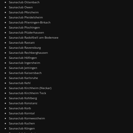
Saunaclub Ottenbach
Saunaclub Owen
Saunaclub Pforzheim
Saunaclub Pleidelsheim
Saunaclub Plieningen-Birkach
Saunaclub Plochingen
Saunaclub Plüderhausen
Saunaclub Radolfzell am Bodensee
Saunaclub Rastatt
Saunaclub Ravensburg
Saunaclub Rechberghausen
Saunaclub Höfingen
Saunaclub Ingersheim
Saunaclub Jettingen
Saunaclub Kaisersbach
Saunaclub Karlsruhe
Saunaclub Kehl
Saunaclub Kirchheim (Neckar)
Saunaclub Kirchheim Teck
Saunaclub Kohlberg
Saunaclub Konstanz
Saunaclub Korb
Saunaclub Korntal
Saunaclub Kornwestheim
Saunaclub Kuchen
Saunaclub Köngen