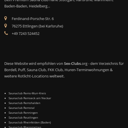
Baden-Baden, Heidelberg...
Ferdinand-Porsche-Str. 6
76275 Ettlingen (bei Karlsruhe)
+49 7243 524452
Diese Website wird empfohlen von
Sex-Clubs
.org - dem Verzeichnis für
Bordell, Puff, Sauna Club, FKK Club, Huren-Terminwohnungen &
weitere Rotlicht-Locations weltweit.
Saunaclub Rems-Murr-Kreis
Saunaclub Remseck am Neckar
Saunaclub Remshalden
Saunaclub Remstal
Saunaclub Renningen
Saunaclub Reutlingen
Saunaclub Rheinfelden (Baden)
Saunaclub Rheinstetten