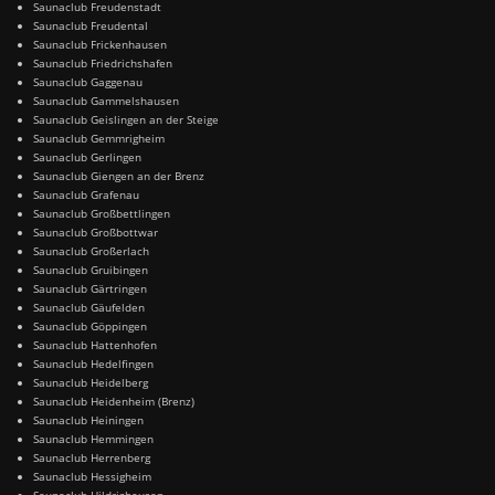
Saunaclub Freudenstadt
Saunaclub Freudental
Saunaclub Frickenhausen
Saunaclub Friedrichshafen
Saunaclub Gaggenau
Saunaclub Gammelshausen
Saunaclub Geislingen an der Steige
Saunaclub Gemmrigheim
Saunaclub Gerlingen
Saunaclub Giengen an der Brenz
Saunaclub Grafenau
Saunaclub Großbettlingen
Saunaclub Großbottwar
Saunaclub Großerlach
Saunaclub Gruibingen
Saunaclub Gärtringen
Saunaclub Gäufelden
Saunaclub Göppingen
Saunaclub Hattenhofen
Saunaclub Hedelfingen
Saunaclub Heidelberg
Saunaclub Heidenheim (Brenz)
Saunaclub Heiningen
Saunaclub Hemmingen
Saunaclub Herrenberg
Saunaclub Hessigheim
Saunaclub Hildrizhausen