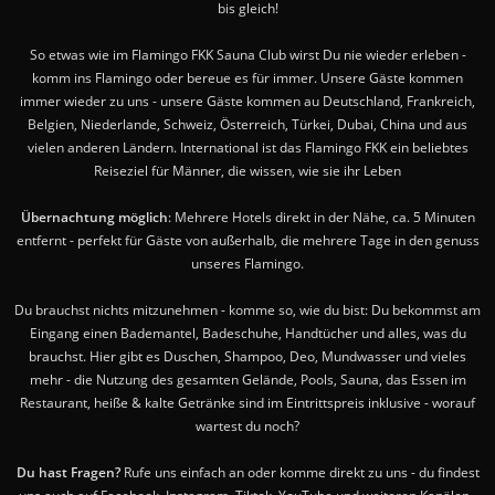
bis gleich!
So etwas wie im Flamingo FKK Sauna Club wirst Du nie wieder erleben -
komm ins Flamingo oder bereue es für immer. Unsere Gäste kommen
immer wieder zu uns - unsere Gäste kommen au Deutschland, Frankreich,
Belgien, Niederlande, Schweiz, Österreich, Türkei, Dubai, China und aus
vielen anderen Ländern. International ist das Flamingo FKK ein beliebtes
Reiseziel für Männer, die wissen, wie sie ihr Leben
Übernachtung möglich
: Mehrere Hotels direkt in der Nähe, ca. 5 Minuten
entfernt - perfekt für Gäste von außerhalb, die mehrere Tage in den genuss
unseres Flamingo.
Du brauchst nichts mitzunehmen - komme so, wie du bist: Du bekommst am
Eingang einen Bademantel, Badeschuhe, Handtücher und alles, was du
brauchst. Hier gibt es Duschen, Shampoo, Deo, Mundwasser und vieles
mehr - die Nutzung des gesamten Gelände, Pools, Sauna, das Essen im
Restaurant, heiße & kalte Getränke sind im Eintrittspreis inklusive - worauf
wartest du noch?
Du hast Fragen?
Rufe uns einfach an oder komme direkt zu uns - du findest