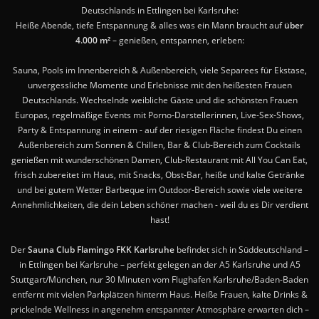
Deutschlands in Ettlingen bei Karlsruhe:
Heiße Abende, tiefe Entspannung & alles was ein Mann braucht auf
über
4.000 m²
– genießen, entspannen, erleben:
Sauna, Pools im Innenbereich & Außenbereich, viele Separees für Ekstase,
unvergessliche Momente und Erlebnisse mit den heißesten Frauen
Deutschlands. Wechselnde weibliche Gäste und die schönsten Frauen
Europas, regelmäßige Events mit Porno-Darstellerinnen, Live-Sex-Shows,
Party & Entspannung in einem - auf der riesigen Fläche findest Du einen
Außenbereich zum Sonnen & Chillen, Bar & Club-Bereich zum Cocktails
genießen mit wunderschönen Damen, Club-Restaurant mit All You Can Eat,
frisch zubereitet im Haus, mit Snacks, Obst-Bar, heiße und kalte Getränke
und bei gutem Wetter Barbeque im Outdoor-Bereich sowie viele weitere
Annehmlichkeiten, die dein Leben schöner machen - weil du es Dir verdient
hast!
Der
Sauna Club Flamingo FKK Karlsruhe
befindet sich in Süddeutschland –
in Ettlingen bei Karlsruhe – perfekt gelegen an der A5 Karlsruhe und A5
Stuttgart/München, nur 30 Minuten vom Flughafen Karlsruhe/Baden-Baden
entfernt mit vielen Parkplätzen hinterm Haus. Heiße Frauen, kalte Drinks &
prickelnde Wellness in angenehm entspannter Atmosphäre erwarten dich –