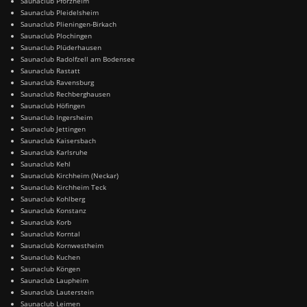
Saunaclub Pforzheim
Saunaclub Pleidelsheim
Saunaclub Plieningen-Birkach
Saunaclub Plochingen
Saunaclub Plüderhausen
Saunaclub Radolfzell am Bodensee
Saunaclub Rastatt
Saunaclub Ravensburg
Saunaclub Rechberghausen
Saunaclub Höfingen
Saunaclub Ingersheim
Saunaclub Jettingen
Saunaclub Kaisersbach
Saunaclub Karlsruhe
Saunaclub Kehl
Saunaclub Kirchheim (Neckar)
Saunaclub Kirchheim Teck
Saunaclub Kohlberg
Saunaclub Konstanz
Saunaclub Korb
Saunaclub Korntal
Saunaclub Kornwestheim
Saunaclub Kuchen
Saunaclub Köngen
Saunaclub Laupheim
Saunaclub Lauterstein
Saunaclub Leimen