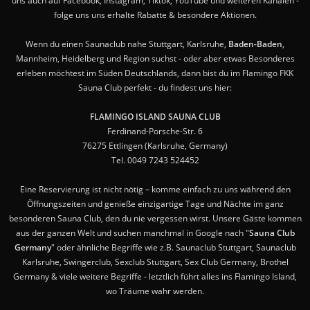
uns auch auf Facebook, Instagram, Tiktok, YouTube und weiteren Kanälen -
folge uns uns erhalte Rabatte & besondere Aktionen.
Wenn du einen Saunaclub nahe Stuttgart, Karlsruhe,
Baden-Baden
,
Mannheim, Heidelberg und Region suchst - oder aber etwas Besonderes
erleben möchtest im Süden Deutschlands, dann bist du im Flamingo FKK
Sauna Club perfekt - du findest uns hier:
FLAMINGO ISLAND SAUNA CLUB
Ferdinand-Porsche-Str. 6
76275 Ettlingen (Karlsruhe, Germany)
Tel. 0049 7243 524452
Eine Reservierung ist nicht nötig – komme einfach zu uns während den
Öffnungszeiten und genieße einzigartige Tage und Nächte im ganz
besonderen Sauna Club, den du nie vergessen wirst. Unsere Gäste kommen
aus der ganzen Welt und suchen manchmal in Google nach "
Sauna Club
Germany
" oder ähnliche Begriffe wie z.B. Saunaclub Stuttgart, Saunaclub
Karlsruhe, Swingerclub, Sexclub Stuttgart, Sex Club Germany, Brothel
Germany & viele weitere Begriffe - letztlich führt alles ins Flamingo Island,
wo Träume wahr werden.