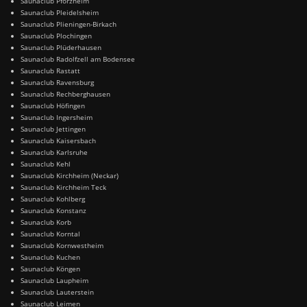
Saunaclub Pforzheim
Saunaclub Pleidelsheim
Saunaclub Plieningen-Birkach
Saunaclub Plochingen
Saunaclub Plüderhausen
Saunaclub Radolfzell am Bodensee
Saunaclub Rastatt
Saunaclub Ravensburg
Saunaclub Rechberghausen
Saunaclub Höfingen
Saunaclub Ingersheim
Saunaclub Jettingen
Saunaclub Kaisersbach
Saunaclub Karlsruhe
Saunaclub Kehl
Saunaclub Kirchheim (Neckar)
Saunaclub Kirchheim Teck
Saunaclub Kohlberg
Saunaclub Konstanz
Saunaclub Korb
Saunaclub Korntal
Saunaclub Kornwestheim
Saunaclub Kuchen
Saunaclub Köngen
Saunaclub Laupheim
Saunaclub Lauterstein
Saunaclub Leimen