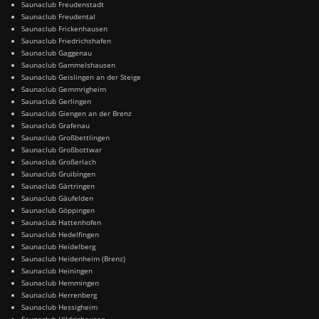
Saunaclub Freudenstadt
Saunaclub Freudental
Saunaclub Frickenhausen
Saunaclub Friedrichshafen
Saunaclub Gaggenau
Saunaclub Gammelshausen
Saunaclub Geislingen an der Steige
Saunaclub Gemmrigheim
Saunaclub Gerlingen
Saunaclub Giengen an der Brenz
Saunaclub Grafenau
Saunaclub Großbettlingen
Saunaclub Großbottwar
Saunaclub Großerlach
Saunaclub Gruibingen
Saunaclub Gärtringen
Saunaclub Gäufelden
Saunaclub Göppingen
Saunaclub Hattenhofen
Saunaclub Hedelfingen
Saunaclub Heidelberg
Saunaclub Heidenheim (Brenz)
Saunaclub Heiningen
Saunaclub Hemmingen
Saunaclub Herrenberg
Saunaclub Hessigheim
Saunaclub Hildrizhausen