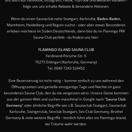
uns auch auf Facebook, Instagram, Tiktok, YouTube und weiteren Kanälen -
folge uns uns erhalte Rabatte & besondere Aktionen.
Wenn du einen Saunaclub nahe Stuttgart, Karlsruhe,
Baden-Baden
,
Mannheim, Heidelberg und Region suchst - oder aber etwas Besonderes
erleben möchtest im Süden Deutschlands, dann bist du im Flamingo FKK
Sauna Club perfekt - du findest uns hier:
FLAMINGO ISLAND SAUNA CLUB
Ferdinand-Porsche-Str. 6
76275 Ettlingen (Karlsruhe, Germany)
Tel. 0049 7243 524452
Eine Reservierung ist nicht nötig – komme einfach zu uns während den
Öffnungszeiten und genieße einzigartige Tage und Nächte im ganz
besonderen Sauna Club, den du nie vergessen wirst. Unsere Gäste kommen
aus der ganzen Welt und suchen manchmal in Google nach "
Sauna Club
Germany
" oder ähnliche Begriffe wie z.B. Saunaclub Stuttgart, Saunaclub
Karlsruhe, Swingerclub, Sexclub Stuttgart, Sex Club Germany, Brothel
Germany & viele weitere Begriffe - letztlich führt alles ins Flamingo Island,
wo Träume wahr werden.