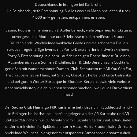
Deutschlands in Ettlingen bei Karlsruhe:
Heiße Abende, tiefe Entspannung & alles was ein Mann braucht auf
über
4.000 m²
– genießen, entspannen, erleben:
Sauna, Pools im Innenbereich & Außenbereich, viele Separees für Ekstase,
unvergessliche Momente und Erlebnisse mit den heißesten Frauen
Deutschlands. Wechselnde weibliche Gäste und die schönsten Frauen
Europas, regelmäßige Events mit Porno-Darstellerinnen, Live-Sex-Shows,
Party & Entspannung in einem - auf der riesigen Fläche findest Du einen
Außenbereich zum Sonnen & Chillen, Bar & Club-Bereich zum Cocktails
genießen mit wunderschönen Damen, Club-Restaurant mit All You Can Eat,
frisch zubereitet im Haus, mit Snacks, Obst-Bar, heiße und kalte Getränke
und bei gutem Wetter Barbeque im Outdoor-Bereich sowie viele weitere
Annehmlichkeiten, die dein Leben schöner machen - weil du es Dir verdient
hast!
Der
Sauna Club Flamingo FKK Karlsruhe
befindet sich in Süddeutschland –
in Ettlingen bei Karlsruhe – perfekt gelegen an der A5 Karlsruhe und A5
Stuttgart/München, nur 30 Minuten vom Flughafen Karlsruhe/Baden-Baden
entfernt mit vielen Parkplätzen hinterm Haus. Heiße Frauen, kalte Drinks &
prickelnde Wellness in angenehm entspannter Atmosphäre erwarten dich –