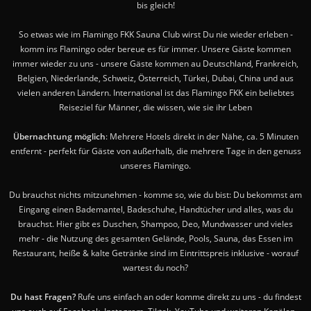
bis gleich!
So etwas wie im Flamingo FKK Sauna Club wirst Du nie wieder erleben -
komm ins Flamingo oder bereue es für immer. Unsere Gäste kommen
immer wieder zu uns - unsere Gäste kommen au Deutschland, Frankreich,
Belgien, Niederlande, Schweiz, Österreich, Türkei, Dubai, China und aus
vielen anderen Ländern. International ist das Flamingo FKK ein beliebtes
Reiseziel für Männer, die wissen, wie sie ihr Leben
Übernachtung möglich
: Mehrere Hotels direkt in der Nähe, ca. 5 Minuten
entfernt - perfekt für Gäste von außerhalb, die mehrere Tage in den genuss
unseres Flamingo.
Du brauchst nichts mitzunehmen - komme so, wie du bist: Du bekommst am
Eingang einen Bademantel, Badeschuhe, Handtücher und alles, was du
brauchst. Hier gibt es Duschen, Shampoo, Deo, Mundwasser und vieles
mehr - die Nutzung des gesamten Gelände, Pools, Sauna, das Essen im
Restaurant, heiße & kalte Getränke sind im Eintrittspreis inklusive - worauf
wartest du noch?
Du hast Fragen?
Rufe uns einfach an oder komme direkt zu uns - du findest