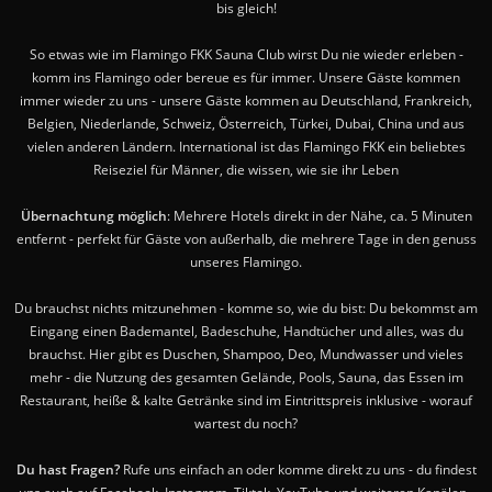
bis gleich!
So etwas wie im Flamingo FKK Sauna Club wirst Du nie wieder erleben -
komm ins Flamingo oder bereue es für immer. Unsere Gäste kommen
immer wieder zu uns - unsere Gäste kommen au Deutschland, Frankreich,
Belgien, Niederlande, Schweiz, Österreich, Türkei, Dubai, China und aus
vielen anderen Ländern. International ist das Flamingo FKK ein beliebtes
Reiseziel für Männer, die wissen, wie sie ihr Leben
Übernachtung möglich
: Mehrere Hotels direkt in der Nähe, ca. 5 Minuten
entfernt - perfekt für Gäste von außerhalb, die mehrere Tage in den genuss
unseres Flamingo.
Du brauchst nichts mitzunehmen - komme so, wie du bist: Du bekommst am
Eingang einen Bademantel, Badeschuhe, Handtücher und alles, was du
brauchst. Hier gibt es Duschen, Shampoo, Deo, Mundwasser und vieles
mehr - die Nutzung des gesamten Gelände, Pools, Sauna, das Essen im
Restaurant, heiße & kalte Getränke sind im Eintrittspreis inklusive - worauf
wartest du noch?
Du hast Fragen?
Rufe uns einfach an oder komme direkt zu uns - du findest