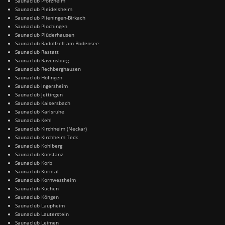
Saunaclub Pforzheim
Saunaclub Pleidelsheim
Saunaclub Plieningen-Birkach
Saunaclub Plochingen
Saunaclub Plüderhausen
Saunaclub Radolfzell am Bodensee
Saunaclub Rastatt
Saunaclub Ravensburg
Saunaclub Rechberghausen
Saunaclub Höfingen
Saunaclub Ingersheim
Saunaclub Jettingen
Saunaclub Kaisersbach
Saunaclub Karlsruhe
Saunaclub Kehl
Saunaclub Kirchheim (Neckar)
Saunaclub Kirchheim Teck
Saunaclub Kohlberg
Saunaclub Konstanz
Saunaclub Korb
Saunaclub Korntal
Saunaclub Kornwestheim
Saunaclub Kuchen
Saunaclub Köngen
Saunaclub Laupheim
Saunaclub Lauterstein
Saunaclub Leimen