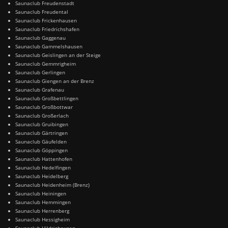
Saunaclub Freudenstadt
Saunaclub Freudental
Saunaclub Frickenhausen
Saunaclub Friedrichshafen
Saunaclub Gaggenau
Saunaclub Gammelshausen
Saunaclub Geislingen an der Steige
Saunaclub Gemmrigheim
Saunaclub Gerlingen
Saunaclub Giengen an der Brenz
Saunaclub Grafenau
Saunaclub Großbettlingen
Saunaclub Großbottwar
Saunaclub Großerlach
Saunaclub Gruibingen
Saunaclub Gärtringen
Saunaclub Gäufelden
Saunaclub Göppingen
Saunaclub Hattenhofen
Saunaclub Hedelfingen
Saunaclub Heidelberg
Saunaclub Heidenheim (Brenz)
Saunaclub Heiningen
Saunaclub Hemmingen
Saunaclub Herrenberg
Saunaclub Hessigheim
Saunaclub Hildrizhausen