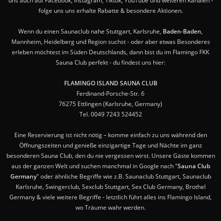
uns auch auf Facebook, Instagram, Tiktok, YouTube und weiteren Kanälen -
folge uns uns erhalte Rabatte & besondere Aktionen.
Wenn du einen Saunaclub nahe Stuttgart, Karlsruhe,
Baden-Baden
,
Mannheim, Heidelberg und Region suchst - oder aber etwas Besonderes
erleben möchtest im Süden Deutschlands, dann bist du im Flamingo FKK
Sauna Club perfekt - du findest uns hier:
FLAMINGO ISLAND SAUNA CLUB
Ferdinand-Porsche-Str. 6
76275 Ettlingen (Karlsruhe, Germany)
Tel. 0049 7243 524452
Eine Reservierung ist nicht nötig – komme einfach zu uns während den
Öffnungszeiten und genieße einzigartige Tage und Nächte im ganz
besonderen Sauna Club, den du nie vergessen wirst. Unsere Gäste kommen
aus der ganzen Welt und suchen manchmal in Google nach "
Sauna Club
Germany
" oder ähnliche Begriffe wie z.B. Saunaclub Stuttgart, Saunaclub
Karlsruhe, Swingerclub, Sexclub Stuttgart, Sex Club Germany, Brothel
Germany & viele weitere Begriffe - letztlich führt alles ins Flamingo Island,
wo Träume wahr werden.