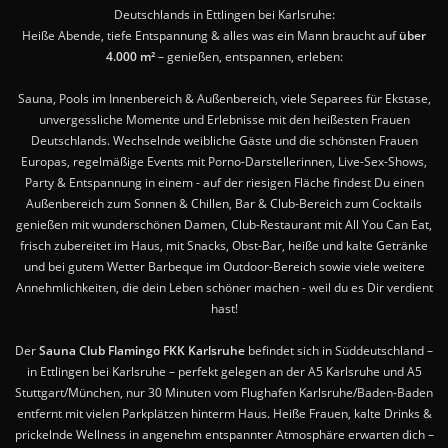
Deutschlands in Ettlingen bei Karlsruhe:
Heiße Abende, tiefe Entspannung & alles was ein Mann braucht auf
über
4.000 m²
– genießen, entspannen, erleben:
Sauna, Pools im Innenbereich & Außenbereich, viele Separees für Ekstase,
unvergessliche Momente und Erlebnisse mit den heißesten Frauen
Deutschlands. Wechselnde weibliche Gäste und die schönsten Frauen
Europas, regelmäßige Events mit Porno-Darstellerinnen, Live-Sex-Shows,
Party & Entspannung in einem - auf der riesigen Fläche findest Du einen
Außenbereich zum Sonnen & Chillen, Bar & Club-Bereich zum Cocktails
genießen mit wunderschönen Damen, Club-Restaurant mit All You Can Eat,
frisch zubereitet im Haus, mit Snacks, Obst-Bar, heiße und kalte Getränke
und bei gutem Wetter Barbeque im Outdoor-Bereich sowie viele weitere
Annehmlichkeiten, die dein Leben schöner machen - weil du es Dir verdient
hast!
Der
Sauna Club Flamingo FKK Karlsruhe
befindet sich in Süddeutschland –
in Ettlingen bei Karlsruhe – perfekt gelegen an der A5 Karlsruhe und A5
Stuttgart/München, nur 30 Minuten vom Flughafen Karlsruhe/Baden-Baden
entfernt mit vielen Parkplätzen hinterm Haus. Heiße Frauen, kalte Drinks &
prickelnde Wellness in angenehm entspannter Atmosphäre erwarten dich –