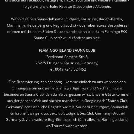
uns auch auf Facebook, Instagram, Tiktok, YouTube und weiteren Kanälen -
folge uns uns erhalte Rabatte & besondere Aktionen.
Wenn du einen Saunaclub nahe Stuttgart, Karlsruhe,
Baden-Baden
,
Mannheim, Heidelberg und Region suchst - oder aber etwas Besonderes
erleben möchtest im Süden Deutschlands, dann bist du im Flamingo FKK
Sauna Club perfekt - du findest uns hier:
FLAMINGO ISLAND SAUNA CLUB
Ferdinand-Porsche-Str. 6
76275 Ettlingen (Karlsruhe, Germany)
Tel. 0049 7243 524452
Eine Reservierung ist nicht nötig – komme einfach zu uns während den
Öffnungszeiten und genieße einzigartige Tage und Nächte im ganz
besonderen Sauna Club, den du nie vergessen wirst. Unsere Gäste kommen
aus der ganzen Welt und suchen manchmal in Google nach "
Sauna Club
Germany
" oder ähnliche Begriffe wie z.B. Saunaclub Stuttgart, Saunaclub
Karlsruhe, Swingerclub, Sexclub Stuttgart, Sex Club Germany, Brothel
Germany & viele weitere Begriffe - letztlich führt alles ins Flamingo Island,
wo Träume wahr werden.