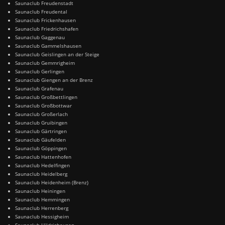
Saunaclub Freudenstadt
Saunaclub Freudental
Saunaclub Frickenhausen
Saunaclub Friedrichshafen
Saunaclub Gaggenau
Saunaclub Gammelshausen
Saunaclub Geislingen an der Steige
Saunaclub Gemmrigheim
Saunaclub Gerlingen
Saunaclub Giengen an der Brenz
Saunaclub Grafenau
Saunaclub Großbettlingen
Saunaclub Großbottwar
Saunaclub Großerlach
Saunaclub Gruibingen
Saunaclub Gärtringen
Saunaclub Gäufelden
Saunaclub Göppingen
Saunaclub Hattenhofen
Saunaclub Hedelfingen
Saunaclub Heidelberg
Saunaclub Heidenheim (Brenz)
Saunaclub Heiningen
Saunaclub Hemmingen
Saunaclub Herrenberg
Saunaclub Hessigheim
Saunaclub Hildrizhausen