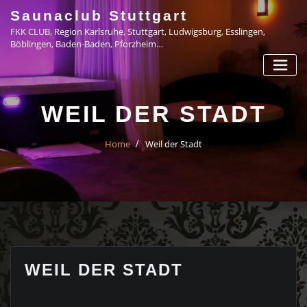
Skip
Saunaclub Stuttgart
to
FKK CLUB, Region Karlsruhe, Stuttgart, Ludwigsburg, Esslingen,
content
Böblingen, Baden-Baden, Pforzheim…
WEIL DER STADT
Home
Weil der Stadt
WEIL DER STADT