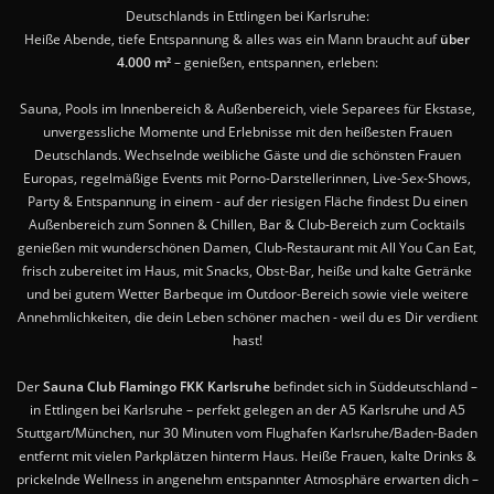
Deutschlands in Ettlingen bei Karlsruhe:
Heiße Abende, tiefe Entspannung & alles was ein Mann braucht auf
über
4.000 m²
– genießen, entspannen, erleben:
Sauna, Pools im Innenbereich & Außenbereich, viele Separees für Ekstase,
unvergessliche Momente und Erlebnisse mit den heißesten Frauen
Deutschlands. Wechselnde weibliche Gäste und die schönsten Frauen
Europas, regelmäßige Events mit Porno-Darstellerinnen, Live-Sex-Shows,
Party & Entspannung in einem - auf der riesigen Fläche findest Du einen
Außenbereich zum Sonnen & Chillen, Bar & Club-Bereich zum Cocktails
genießen mit wunderschönen Damen, Club-Restaurant mit All You Can Eat,
frisch zubereitet im Haus, mit Snacks, Obst-Bar, heiße und kalte Getränke
und bei gutem Wetter Barbeque im Outdoor-Bereich sowie viele weitere
Annehmlichkeiten, die dein Leben schöner machen - weil du es Dir verdient
hast!
Der
Sauna Club Flamingo FKK Karlsruhe
befindet sich in Süddeutschland –
in Ettlingen bei Karlsruhe – perfekt gelegen an der A5 Karlsruhe und A5
Stuttgart/München, nur 30 Minuten vom Flughafen Karlsruhe/Baden-Baden
entfernt mit vielen Parkplätzen hinterm Haus. Heiße Frauen, kalte Drinks &
prickelnde Wellness in angenehm entspannter Atmosphäre erwarten dich –