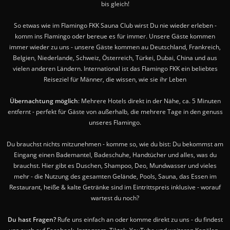
bis gleich!
So etwas wie im Flamingo FKK Sauna Club wirst Du nie wieder erleben -
komm ins Flamingo oder bereue es für immer. Unsere Gäste kommen
immer wieder zu uns - unsere Gäste kommen au Deutschland, Frankreich,
Belgien, Niederlande, Schweiz, Österreich, Türkei, Dubai, China und aus
vielen anderen Ländern. International ist das Flamingo FKK ein beliebtes
Reiseziel für Männer, die wissen, wie sie ihr Leben
Übernachtung möglich
: Mehrere Hotels direkt in der Nähe, ca. 5 Minuten
entfernt - perfekt für Gäste von außerhalb, die mehrere Tage in den genuss
unseres Flamingo.
Du brauchst nichts mitzunehmen - komme so, wie du bist: Du bekommst am
Eingang einen Bademantel, Badeschuhe, Handtücher und alles, was du
brauchst. Hier gibt es Duschen, Shampoo, Deo, Mundwasser und vieles
mehr - die Nutzung des gesamten Gelände, Pools, Sauna, das Essen im
Restaurant, heiße & kalte Getränke sind im Eintrittspreis inklusive - worauf
wartest du noch?
Du hast Fragen?
Rufe uns einfach an oder komme direkt zu uns - du findest