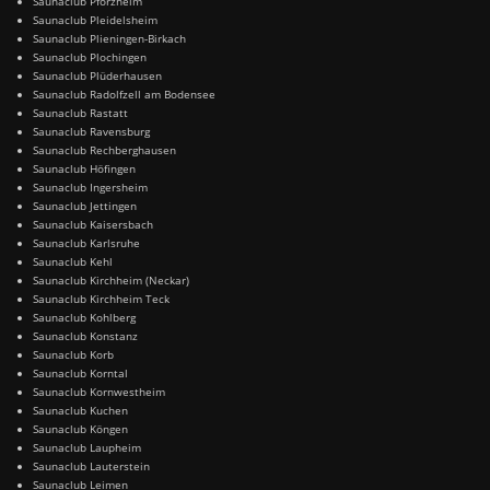
Saunaclub Pforzheim
Saunaclub Pleidelsheim
Saunaclub Plieningen-Birkach
Saunaclub Plochingen
Saunaclub Plüderhausen
Saunaclub Radolfzell am Bodensee
Saunaclub Rastatt
Saunaclub Ravensburg
Saunaclub Rechberghausen
Saunaclub Höfingen
Saunaclub Ingersheim
Saunaclub Jettingen
Saunaclub Kaisersbach
Saunaclub Karlsruhe
Saunaclub Kehl
Saunaclub Kirchheim (Neckar)
Saunaclub Kirchheim Teck
Saunaclub Kohlberg
Saunaclub Konstanz
Saunaclub Korb
Saunaclub Korntal
Saunaclub Kornwestheim
Saunaclub Kuchen
Saunaclub Köngen
Saunaclub Laupheim
Saunaclub Lauterstein
Saunaclub Leimen