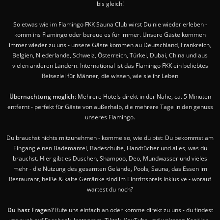
bis gleich!
So etwas wie im Flamingo FKK Sauna Club wirst Du nie wieder erleben -
komm ins Flamingo oder bereue es für immer. Unsere Gäste kommen
immer wieder zu uns - unsere Gäste kommen au Deutschland, Frankreich,
Belgien, Niederlande, Schweiz, Österreich, Türkei, Dubai, China und aus
vielen anderen Ländern. International ist das Flamingo FKK ein beliebtes
Reiseziel für Männer, die wissen, wie sie ihr Leben
Übernachtung möglich
: Mehrere Hotels direkt in der Nähe, ca. 5 Minuten
entfernt - perfekt für Gäste von außerhalb, die mehrere Tage in den genuss
unseres Flamingo.
Du brauchst nichts mitzunehmen - komme so, wie du bist: Du bekommst am
Eingang einen Bademantel, Badeschuhe, Handtücher und alles, was du
brauchst. Hier gibt es Duschen, Shampoo, Deo, Mundwasser und vieles
mehr - die Nutzung des gesamten Gelände, Pools, Sauna, das Essen im
Restaurant, heiße & kalte Getränke sind im Eintrittspreis inklusive - worauf
wartest du noch?
Du hast Fragen?
Rufe uns einfach an oder komme direkt zu uns - du findest