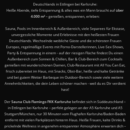
Deutschlands in Ettlingen bei Karlsruhe:
Heiße Abende, tiefe Entspannung & alles was ein Mann braucht auf
über
4.000 m²
– genießen, entspannen, erleben:
Sauna, Pools im Innenbereich & Außenbereich, viele Separees für Ekstase,
unvergessliche Momente und Erlebnisse mit den heißesten Frauen
Deutschlands. Wechselnde weibliche Gäste und die schönsten Frauen
Europas, regelmäßige Events mit Porno-Darstellerinnen, Live-Sex-Shows,
Party & Entspannung in einem - auf der riesigen Fläche findest Du einen
Außenbereich zum Sonnen & Chillen, Bar & Club-Bereich zum Cocktails
genießen mit wunderschönen Damen, Club-Restaurant mit All You Can Eat,
frisch zubereitet im Haus, mit Snacks, Obst-Bar, heiße und kalte Getränke
und bei gutem Wetter Barbeque im Outdoor-Bereich sowie viele weitere
Annehmlichkeiten, die dein Leben schöner machen - weil du es Dir verdient
hast!
Der
Sauna Club Flamingo FKK Karlsruhe
befindet sich in Süddeutschland –
in Ettlingen bei Karlsruhe – perfekt gelegen an der A5 Karlsruhe und A5
Stuttgart/München, nur 30 Minuten vom Flughafen Karlsruhe/Baden-Baden
entfernt mit vielen Parkplätzen hinterm Haus. Heiße Frauen, kalte Drinks &
prickelnde Wellness in angenehm entspannter Atmosphäre erwarten dich –