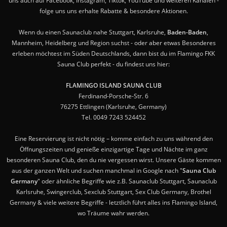
uns auch auf Facebook, Instagram, Tiktok, YouTube und weiteren Kanälen -
folge uns uns erhalte Rabatte & besondere Aktionen.
Wenn du einen Saunaclub nahe Stuttgart, Karlsruhe,
Baden-Baden
,
Mannheim, Heidelberg und Region suchst - oder aber etwas Besonderes
erleben möchtest im Süden Deutschlands, dann bist du im Flamingo FKK
Sauna Club perfekt - du findest uns hier:
FLAMINGO ISLAND SAUNA CLUB
Ferdinand-Porsche-Str. 6
76275 Ettlingen (Karlsruhe, Germany)
Tel. 0049 7243 524452
Eine Reservierung ist nicht nötig – komme einfach zu uns während den
Öffnungszeiten und genieße einzigartige Tage und Nächte im ganz
besonderen Sauna Club, den du nie vergessen wirst. Unsere Gäste kommen
aus der ganzen Welt und suchen manchmal in Google nach "
Sauna Club
Germany
" oder ähnliche Begriffe wie z.B. Saunaclub Stuttgart, Saunaclub
Karlsruhe, Swingerclub, Sexclub Stuttgart, Sex Club Germany, Brothel
Germany & viele weitere Begriffe - letztlich führt alles ins Flamingo Island,
wo Träume wahr werden.