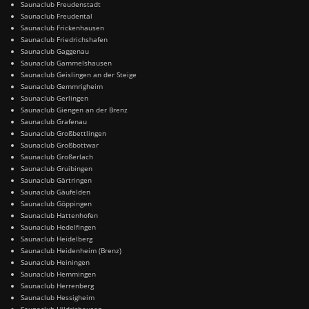
Saunaclub Freudenstadt
Saunaclub Freudental
Saunaclub Frickenhausen
Saunaclub Friedrichshafen
Saunaclub Gaggenau
Saunaclub Gammelshausen
Saunaclub Geislingen an der Steige
Saunaclub Gemmrigheim
Saunaclub Gerlingen
Saunaclub Giengen an der Brenz
Saunaclub Grafenau
Saunaclub Großbettlingen
Saunaclub Großbottwar
Saunaclub Großerlach
Saunaclub Gruibingen
Saunaclub Gärtringen
Saunaclub Gäufelden
Saunaclub Göppingen
Saunaclub Hattenhofen
Saunaclub Hedelfingen
Saunaclub Heidelberg
Saunaclub Heidenheim (Brenz)
Saunaclub Heiningen
Saunaclub Hemmingen
Saunaclub Herrenberg
Saunaclub Hessigheim
Saunaclub Hildrizhausen