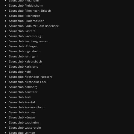
Saunaclub Pforzheim
Saunaclub Pleidelsheim
Saunaclub Plieningen-Birkach
Saunaclub Plochingen
Saunaclub Plüderhausen
Saunaclub Radolfzell am Bodensee
Saunaclub Rastatt
Saunaclub Ravensburg
Saunaclub Rechberghausen
Saunaclub Höfingen
Saunaclub Ingersheim
Saunaclub Jettingen
Saunaclub Kaisersbach
Saunaclub Karlsruhe
Saunaclub Kehl
Saunaclub Kirchheim (Neckar)
Saunaclub Kirchheim Teck
Saunaclub Kohlberg
Saunaclub Konstanz
Saunaclub Korb
Saunaclub Korntal
Saunaclub Kornwestheim
Saunaclub Kuchen
Saunaclub Köngen
Saunaclub Laupheim
Saunaclub Lauterstein
Saunaclub Leimen