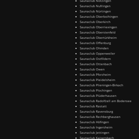
Saunaclub Notzingen
Saunaclub Nufringen
Saunaclub Nürtingen
Saunaclub Oberboihingen
Saunaclub Oberkirch
Saunaclub Oberriexingen
Saunaclub Oberstenfeld
Saunaclub Obertürkheim
Saunaclub Offenburg
Saunaclub Ohmden
Saunaclub Oppenweiler
Saunaclub Ostfildern
Saunaclub Ottenbach
Saunaclub Owen
Saunaclub Pforzheim
Saunaclub Pleidelsheim
Saunaclub Plieningen-Birkach
Saunaclub Plochingen
Saunaclub Plüderhausen
Saunaclub Radolfzell am Bodensee
Saunaclub Rastatt
Saunaclub Ravensburg
Saunaclub Rechberghausen
Saunaclub Höfingen
Saunaclub Ingersheim
Saunaclub Jettingen
Saunaclub Kaisersbach