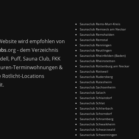
Saunaclub Rems-Murr-Kreis
Saunaclub Remseck am Neckar
Saunaclub Remshalden
Saunaclub Remstal
Website wird empfohlen von
Saunaclub Renningen
ubs
.org - dem Verzeichnis
Saunaclub Reutlingen
Saunaclub Rheinfelden (Baden)
dell, Puff, Sauna Club, FKK
Saunaclub Rheinstetten
Huren-Terminwohnungen &
Saunaclub Rottenburg am Neckar
Saunaclub Rottweil
 Rotlicht-Locations
Saunaclub Rudersberg
Saunaclub Rutesheim
t.
Saunaclub Sachsenheim
Saunaclub Salach
Saunaclub Schlaitdorf
Saunaclub Schlat
Saunaclub Schlierbach
Saunaclub Schorndorf
Saunaclub Schramberg
Saunaclub Schwaikheim
Saunaclub Schwarzwald
Saunaclub Schwenningen