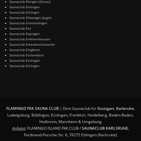
Saunaclub Ehingen (Donau)
Saunaclub Ehningen
Saunaclub Eislingen
Saunaclub Ellwangen (Jagst)
Saunaclub Emmendingen
Saunaclub Enz
Saunaclub Eppingen
Saunaclub Erdmannhausen
Saunaclub Erkenbrechtsweiler
Saunaclub Erligheim
Saunaclub Eschenbach
Saunaclub Esslingen
Saunaclub Ettlingen
FLAMINGO FKK SAUNA CLUB
| Dein Saunaclub für
Stuttgart
,
Karlsruhe
,
Ludwigsburg, Böblingen, Esslingen, Frankfurt, Heidelberg, Baden-Baden,
Heilbronn, Mannheim & Umgebung
Anfahrt
: FLAMINGO ISLAND FKK CLUB /
SAUNACLUB KARLSRUHE
,
Ferdinand-Porsche-Str. 6, 76275 Ettlingen (Karlsruhe)