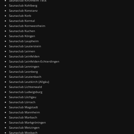
Saunaclub Kirchheim Teck
Saunaclub Kohlberg
Saunaclub Konstanz
Saunaclub Korb
Saunaclub Korntal
Saunaclub Kornwestheim
Saunaclub Kuchen
Saunaclub Köngen
Saunaclub Laupheim
Saunaclub Lauterstein
Saunaclub Leimen
Saunaclub Leinfelden
Saunaclub Leinfelden-Echterdingen
Saunaclub Lenningen
Saunaclub Leonberg
Saunaclub Leutenbach
Saunaclub Leutkirch (Allgäu)
Saunaclub Lichtenwald
Saunaclub Ludwigsburg
Saunaclub Löchgau
Saunaclub Lörrach
Saunaclub Magstadt
Saunaclub Mannheim
Saunaclub Marbach
Saunaclub Markgröningen
Saunaclub Metzingen
Saunaclub Mosbach