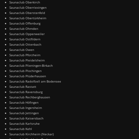
Saunaclub Oberkirch
Saunaclub Oberriexingen
Saunaclub Oberstenfeld
Saunaclub Obertürkheim
Saunaclub Offenburg
Saunaclub Ohmden
Saunaclub Oppenweiler
Saunaclub Ostfildern
Saunaclub Ottenbach
Saunaclub Owen
Saunaclub Pforzheim
Saunaclub Pleidelsheim
Saunaclub Plieningen-Birkach
Saunaclub Plochingen
Saunaclub Plüderhausen
Saunaclub Radolfzell am Bodensee
Saunaclub Rastatt
Saunaclub Ravensburg
Saunaclub Rechberghausen
Saunaclub Höfingen
Saunaclub Ingersheim
Saunaclub Jettingen
Saunaclub Kaisersbach
Saunaclub Karlsruhe
Saunaclub Kehl
Saunaclub Kirchheim (Neckar)