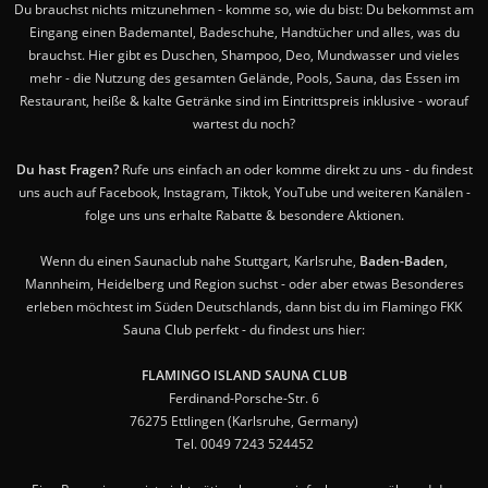
Du brauchst nichts mitzunehmen - komme so, wie du bist: Du bekommst am
Eingang einen Bademantel, Badeschuhe, Handtücher und alles, was du
brauchst. Hier gibt es Duschen, Shampoo, Deo, Mundwasser und vieles
mehr - die Nutzung des gesamten Gelände, Pools, Sauna, das Essen im
Restaurant, heiße & kalte Getränke sind im Eintrittspreis inklusive - worauf
wartest du noch?
Du hast Fragen?
Rufe uns einfach an oder komme direkt zu uns - du findest
uns auch auf Facebook, Instagram, Tiktok, YouTube und weiteren Kanälen -
folge uns uns erhalte Rabatte & besondere Aktionen.
Wenn du einen Saunaclub nahe Stuttgart, Karlsruhe,
Baden-Baden
,
Mannheim, Heidelberg und Region suchst - oder aber etwas Besonderes
erleben möchtest im Süden Deutschlands, dann bist du im Flamingo FKK
Sauna Club perfekt - du findest uns hier:
FLAMINGO ISLAND SAUNA CLUB
Ferdinand-Porsche-Str. 6
76275 Ettlingen (Karlsruhe, Germany)
Tel. 0049 7243 524452