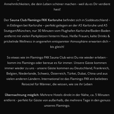
Annehmlichkeiten, die dein Leben schöner machen - weil du es Dir verdient
hast!
Der
Sauna Club Flamingo FKK Karlsruhe
befindet sich in Süddeutschland –
in Ettlingen bei Karlsruhe – perfekt gelegen an der A5 Karlsruhe und A5
Stuttgart/München, nur 30 Minuten vom Flughafen Karlsruhe/Baden-Baden
entfernt mit vielen Parkplätzen hinterm Haus. Heiße Frauen, kalte Drinks &
prickelnde Wellness in angenehm entspannter Atmosphäre erwarten dich –
bis gleich!
So etwas wie im Flamingo FKK Sauna Club wirst Du nie wieder erleben -
komm ins Flamingo oder bereue es für immer. Unsere Gäste kommen
immer wieder zu uns - unsere Gäste kommen au Deutschland, Frankreich,
Belgien, Niederlande, Schweiz, Österreich, Türkei, Dubai, China und aus
vielen anderen Ländern. International ist das Flamingo FKK ein beliebtes
Reiseziel für Männer, die wissen, wie sie ihr Leben
Übernachtung möglich
: Mehrere Hotels direkt in der Nähe, ca. 5 Minuten
entfernt - perfekt für Gäste von außerhalb, die mehrere Tage in den genuss
unseres Flamingo.