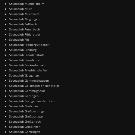
Saunaclub Mundelsheim
Saunaclub Murr
Saunaclub Murrhardt
Saunaclub Möglingen
Saunaclub Fellbach
Saunaclub Feuerbach
Saunaclub Filderstadt
Saunaclub Fils
Saunaclub Freiberg (Neckar)
Saunaclub Freiburg
Saunaclub Freudenstadt
Saunaclub Freudental
Saunaclub Frickenhausen
Saunaclub Friedrichshafen
Saunaclub Gaggenau
Saunaclub Gammelshausen
Saunaclub Geislingen an der Steige
Saunaclub Gemmrigheim
Saunaclub Gerlingen
Saunaclub Giengen an der Brenz
Saunaclub Grafenau
Saunaclub Großbettlingen
Saunaclub Großbottwar
Saunaclub Großerlach
Saunaclub Gruibingen
Saunaclub Gärtringen