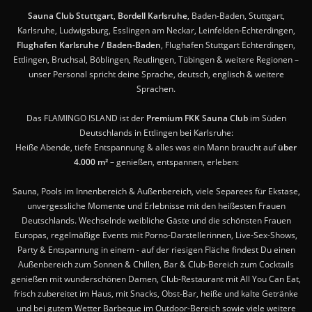
Sauna Club Stuttgart
,
Bordell Karlsruhe
, Baden-Baden, Stuttgart,
Karlsruhe, Ludwigsburg, Esslingen am Neckar, Leinfelden-Echterdingen,
Flughafen Karlsruhe / Baden-Baden
, Flughafen Stuttgart Echterdingen,
Ettlingen, Bruchsal, Böblingen, Reutlingen, Tübingen & weitere Regionen –
unser Personal spricht deine Sprache, deutsch, englisch & weitere
Sprachen.
Das FLAMINGO ISLAND ist der
Premium FKK Sauna Club
im Süden
Deutschlands in Ettlingen bei Karlsruhe:
Heiße Abende, tiefe Entspannung & alles was ein Mann braucht auf
über
4.000 m²
– genießen, entspannen, erleben:
Sauna, Pools im Innenbereich & Außenbereich, viele Separees für Ekstase,
unvergessliche Momente und Erlebnisse mit den heißesten Frauen
Deutschlands. Wechselnde weibliche Gäste und die schönsten Frauen
Europas, regelmäßige Events mit Porno-Darstellerinnen, Live-Sex-Shows,
Party & Entspannung in einem - auf der riesigen Fläche findest Du einen
Außenbereich zum Sonnen & Chillen, Bar & Club-Bereich zum Cocktails
genießen mit wunderschönen Damen, Club-Restaurant mit All You Can Eat,
frisch zubereitet im Haus, mit Snacks, Obst-Bar, heiße und kalte Getränke
und bei gutem Wetter Barbeque im Outdoor-Bereich sowie viele weitere