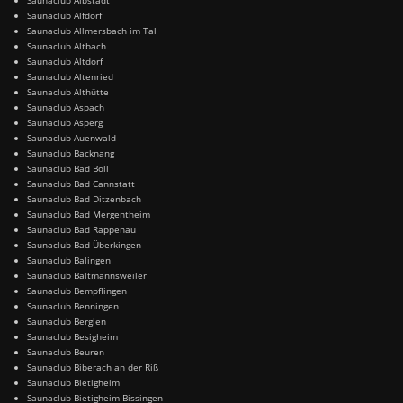
Saunaclub Albstadt
Saunaclub Alfdorf
Saunaclub Allmersbach im Tal
Saunaclub Altbach
Saunaclub Altdorf
Saunaclub Altenried
Saunaclub Althütte
Saunaclub Aspach
Saunaclub Asperg
Saunaclub Auenwald
Saunaclub Backnang
Saunaclub Bad Boll
Saunaclub Bad Cannstatt
Saunaclub Bad Ditzenbach
Saunaclub Bad Mergentheim
Saunaclub Bad Rappenau
Saunaclub Bad Überkingen
Saunaclub Balingen
Saunaclub Baltmannsweiler
Saunaclub Bempflingen
Saunaclub Benningen
Saunaclub Berglen
Saunaclub Besigheim
Saunaclub Beuren
Saunaclub Biberach an der Riß
Saunaclub Bietigheim
Saunaclub Bietigheim-Bissingen